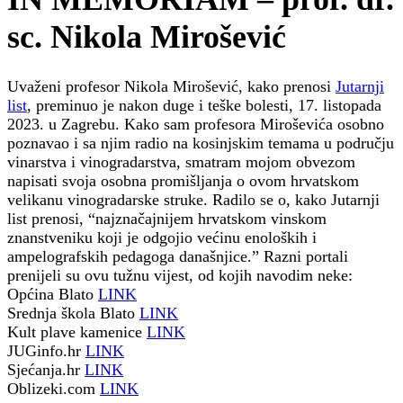
?
>
sc. Nikola Mirošević
Uvaženi profesor Nikola Mirošević, kako prenosi
Jutarnji
list
, preminuo je nakon duge i teške bolesti, 17. listopada
2023. u Zagrebu. Kako sam profesora Miroševića osobno
poznavao i sa njim radio na kosinjskim temama u području
vinarstva i vinogradarstva, smatram mojom obvezom
napisati svoja osobna promišljanja o ovom hrvatskom
velikanu vinogradarske struke. Radilo se o, kako Jutarnji
list prenosi, “najznačajnijem hrvatskom vinskom
znanstveniku koji je odgojio većinu enoloških i
ampelografskih pedagoga današnjice.” Razni portali
prenijeli su ovu tužnu vijest, od kojih navodim neke:
Općina Blato
LINK
Srednja škola Blato
LINK
Kult plave kamenice
LINK
JUGinfo.hr
LINK
Sjećanja.hr
LINK
Oblizeki.com
LINK