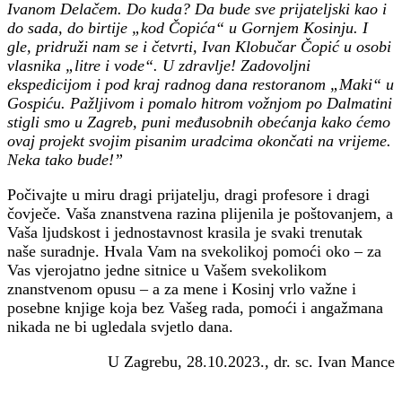
Ivanom Delačem. Do kuda? Da bude sve prijateljski kao i
do sada, do birtije „kod Čopića“ u Gornjem Kosinju. I
gle, pridruži nam se i četvrti, Ivan Klobučar Čopić u osobi
vlasnika „litre i vode“. U zdravlje! Zadovoljni
ekspedicijom i pod kraj radnog dana restoranom „Maki“ u
Gospiću. Pažljivom i pomalo hitrom vožnjom po Dalmatini
stigli smo u Zagreb, puni međusobnih obećanja kako ćemo
ovaj projekt svojim pisanim uradcima okončati na vrijeme.
Neka tako bude!”
Počivajte u miru dragi prijatelju, dragi profesore i dragi
čovječe. Vaša znanstvena razina plijenila je poštovanjem, a
Vaša ljudskost i jednostavnost krasila je svaki trenutak
naše suradnje. Hvala Vam na svekolikoj pomoći oko – za
Vas vjerojatno jedne sitnice u Vašem svekolikom
znanstvenom opusu – a za mene i Kosinj vrlo važne i
posebne knjige koja bez Vašeg rada, pomoći i angažmana
nikada ne bi ugledala svjetlo dana.
U Zagrebu, 28.10.2023., dr. sc. Ivan Mance