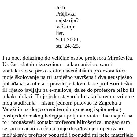
Je li
Pršljivka
najstarija?
Večernji
list,
9.11.2000.,
str. 24.-25.
I tu opet dolazimo do veličine osobe profesora Miroševića.
Uz čast zlatnim izuzecima – a komunicirao sam i
kontaktirao sa preko stotinu sveučilišnih profesora kroz
moje školovanje na tri uspješno završena i dva neuspješno
pohađana fakulteta – pravilo je takvo da se profesori teško
ili rijetko javljaju na e-mailove, da se do profesora teško ili
nikako dolazi. To je jednostavno bilo tako barem u vrijeme
mog studiranja – nisam jednom putovao iz Zagreba u
Varaždin na dogovoreni termin usmenog ispita nekog
poslijediplomskog kolegija i poljubio vrata. Računajući na
to i pronašavši kontakt profesora Miroševića, mogao sam
se samo nadati da će na moje dosađivanje i opetovano
moljakanje profesor popustiti i ponuditi mi neke materijale