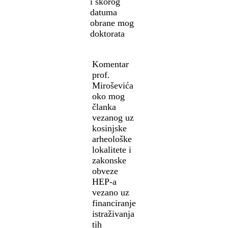
i skorog
datuma
obrane mog
doktorata
Komentar
prof.
Miroševića
oko mog
članka
vezanog uz
kosinjske
arheološke
lokalitete i
zakonske
obveze
HEP-a
vezano uz
financiranje
istraživanja
tih