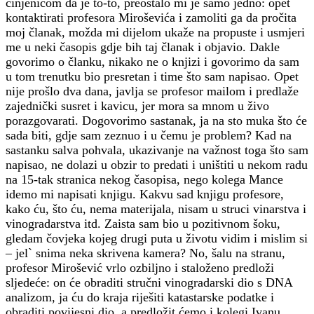
činjenicom da je to-to, preostalo mi je samo jedno: opet
kontaktirati profesora Miroševića i zamoliti ga da pročita
moj članak, možda mi dijelom ukaže na propuste i usmjeri
me u neki časopis gdje bih taj članak i objavio. Dakle
govorimo o članku, nikako ne o knjizi i govorimo da sam
u tom trenutku bio presretan i time što sam napisao. Opet
nije prošlo dva dana, javlja se profesor mailom i predlaže
zajednički susret i kavicu, jer mora sa mnom u živo
porazgovarati. Dogovorimo sastanak, ja na sto muka što će
sada biti, gdje sam zeznuo i u čemu je problem? Kad na
sastanku salva pohvala, ukazivanje na važnost toga što sam
napisao, ne dolazi u obzir to predati i uništiti u nekom radu
na 15-tak stranica nekog časopisa, nego kolega Mance
idemo mi napisati knjigu. Kakvu sad knjigu profesore,
kako ću, što ću, nema materijala, nisam u struci vinarstva i
vinogradarstva itd. Zaista sam bio u pozitivnom šoku,
gledam čovjeka kojeg drugi puta u životu vidim i mislim si
– jel` snima neka skrivena kamera? No, šalu na stranu,
profesor Mirošević vrlo ozbiljno i staloženo predloži
sljedeće: on će obraditi stručni vinogradarski dio s DNA
analizom, ja ću do kraja riješiti katastarske podatke i
obraditi povijesni dio, a predložit ćemo i kolegi Ivanu