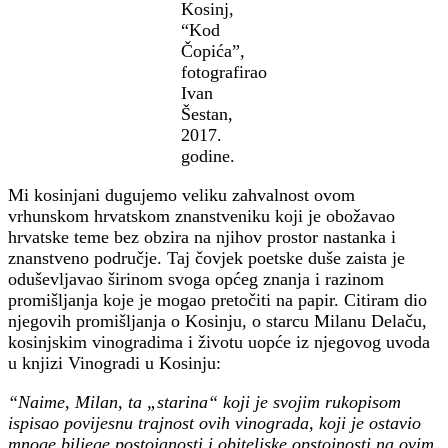
Kosinj,
“Kod
Čopića”,
fotografirao
Ivan
Šestan,
2017.
godine.
Mi kosinjani dugujemo veliku zahvalnost ovom
vrhunskom hrvatskom znanstveniku koji je obožavao
hrvatske teme bez obzira na njihov prostor nastanka i
znanstveno područje. Taj čovjek poetske duše zaista je
oduševljavao širinom svoga općeg znanja i razinom
promišljanja koje je mogao pretočiti na papir. Citiram dio
njegovih promišljanja o Kosinju, o starcu Milanu Delaču,
kosinjskim vinogradima i životu uopće iz njegovog uvoda
u knjizi Vinogradi u Kosinju:
“Naime, Milan, ta „starina“ koji je svojim rukopisom
ispisao povijesnu trajnost ovih vinograda, koji je ostavio
mnoge biljege postojanosti i obiteljske opstojnosti na ovim