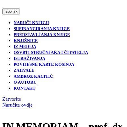
Skip
to
Open
Izbornik
content
Menu
Skip
NARUČI KNJIGU
to
SUFINANCIRANJA KNJIGE
content
PREDSTAVLJANJA KNJIGE
KNJIŽNICE
IZ MEDIJA
OSVRTI STRUČNJAKA I ČITATELJA
ISTRAŽIVANJA
POVIJESNE KARTE KOSINJA
ZAHVALE
AMBROZ KACITIĆ
O AUTORU
KONTAKT
Close
Zatvorite
Menu('Close
Naručite
Naručite ovdje
Menu','tour-
ovdje
travel-
agent');
IN MEMORIAM – prof. dr.