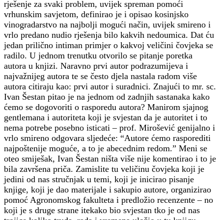
rješenje za svaki problem, uvijek spreman pomoći
vrhunskim savjetom, definirao je i opisao kosinjsko
vinogradarstvo na najbolji mogući način, uvijek smireno i
vrlo predano nudio rješenja bilo kakvih nedoumica. Dat ću
jedan prilično intiman primjer o kakvoj veličini čovjeka se
radilo. U jednom trenutku otvorilo se pitanje poretka
autora u knjizi. Naravno prvi autor podrazumijeva i
najvažnijeg autora te se često djela nastala radom više
autora citiraju kao: prvi autor i suradnici. Znajući to mr. sc.
Ivan Šestan pitao je na jednom od zadnjih sastanaka kako
ćemo se dogovoriti o rasporedu autora? Manirom sjajnog
gentlemana i autoriteta koji je svjestan da je autoritet i to
nema potrebe posebno isticati – prof. Mirošević genijalno i
vrlo smireno odgovara sljedeće: “Autore ćemo rasporediti
najpoštenije moguće, a to je abecednim redom.” Meni se
oteo smiješak, Ivan Šestan ništa više nije komentirao i to je
bila završena priča. Zamislite tu veličinu čovjeka koji je
jedini od nas stručnjak u temi, koji je inicirao pisanje
knjige, koji je dao materijale i sakupio autore, organizirao
pomoć Agronomskog fakulteta i predložio recenzente – no
koji je s druge strane itekako bio svjestan tko je od nas