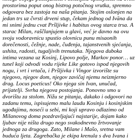
prostorima poput onog bistrog potočnog vrutka, spremno
odgovara bez zastoja na naša pitanja. Stojim oslonjen na
jedan trs uz čvrsti drveni stup, čekam jednog od Ivāna da
mi snimi jednu cvat Pršljivke i habitus ovog starca trsa. A
starac Milan, raščlanjujem u glavi, već je davno na ovu
svoju vodoravnicu spustio olovnicu punu misaonih
dorečenosti, čežnje, nade, čuđenja, tajanstvenih sjećanja,
ushita, radosti, tugaljivih trenutaka. Njegova duboka
intima vezana uz Kosinj, Lipovo polje, Markov ponor… uz
tunel koji odvodi vodu rijeke Like gotovo ispod njegovih
nogu, i vrt i vrtača, i Pršljivka i Vingor izvorište su
njegovo, njegov dom, njegov zavičaj njemu neizmjerno
drag. Locus poeticus! Oko njega sin Ivan, unučad,
prijatelji. Svrha njegova postojanja. Ponovno smo u
dvorištu za stolom. Nižu se pitanja, dakako i odgovori na
zadanu temu, ispisujemo malu laudu Kosinju i kosinjskim
ugođajima, noseći u sebi, mi koji upravo odlazimo od
Milanovog doma pozdravljajući najstarije, dojam kako
ljubav nije ništa drugo nego svakodnevno žrtvovanje
jednoga za drugoga. Zato, Milane i Mašo, sretna vam
buduća ljeta. Zagrebačka je ekipa krenula s dva Ivana i