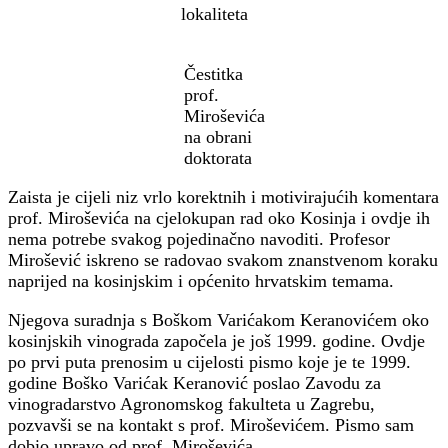
lokaliteta
Čestitka
prof.
Miroševića
na obrani
doktorata
Zaista je cijeli niz vrlo korektnih i motivirajućih komentara
prof. Miroševića na cjelokupan rad oko Kosinja i ovdje ih
nema potrebe svakog pojedinačno navoditi. Profesor
Mirošević iskreno se radovao svakom znanstvenom koraku
naprijed na kosinjskim i općenito hrvatskim temama.
Njegova suradnja s Boškom Varićakom Keranovićem oko
kosinjskih vinograda započela je još 1999. godine. Ovdje
po prvi puta prenosim u cijelosti pismo koje je te 1999.
godine Boško Varićak Keranović poslao Zavodu za
vinogradarstvo Agronomskog fakulteta u Zagrebu,
pozvavši se na kontakt s prof. Miroševićem. Pismo sam
dobio upravo od prof. Miroševića.