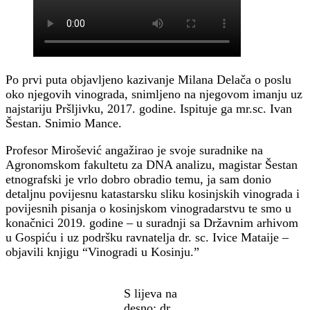
Po prvi puta objavljeno kazivanje Milana Delača o poslu
oko njegovih vinograda, snimljeno na njegovom imanju uz
najstariju Pršljivku, 2017. godine. Ispituje ga mr.sc. Ivan
Šestan. Snimio Mance.
Profesor Mirošević angažirao je svoje suradnike na
Agronomskom fakultetu za DNA analizu, magistar Šestan
etnografski je vrlo dobro obradio temu, ja sam donio
detaljnu povijesnu katastarsku sliku kosinjskih vinograda i
povijesnih pisanja o kosinjskom vinogradarstvu te smo u
konačnici 2019. godine – u suradnji sa Državnim arhivom
u Gospiću i uz podršku ravnatelja dr. sc. Ivice Mataije –
objavili knjigu “Vinogradi u Kosinju.”
S lijeva na
desno: dr.