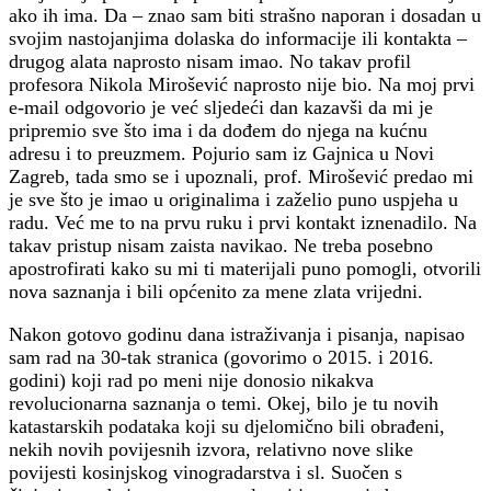
ako ih ima. Da – znao sam biti strašno naporan i dosadan u
svojim nastojanjima dolaska do informacije ili kontakta –
drugog alata naprosto nisam imao. No takav profil
profesora Nikola Mirošević naprosto nije bio. Na moj prvi
e-mail odgovorio je već sljedeći dan kazavši da mi je
pripremio sve što ima i da dođem do njega na kućnu
adresu i to preuzmem. Pojurio sam iz Gajnica u Novi
Zagreb, tada smo se i upoznali, prof. Mirošević predao mi
je sve što je imao u originalima i zaželio puno uspjeha u
radu. Već me to na prvu ruku i prvi kontakt iznenadilo. Na
takav pristup nisam zaista navikao. Ne treba posebno
apostrofirati kako su mi ti materijali puno pomogli, otvorili
nova saznanja i bili općenito za mene zlata vrijedni.
Nakon gotovo godinu dana istraživanja i pisanja, napisao
sam rad na 30-tak stranica (govorimo o 2015. i 2016.
godini) koji rad po meni nije donosio nikakva
revolucionarna saznanja o temi. Okej, bilo je tu novih
katastarskih podataka koji su djelomično bili obrađeni,
nekih novih povijesnih izvora, relativno nove slike
povijesti kosinjskog vinogradarstva i sl. Suočen s