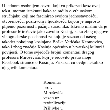
U jednom osobnijem osvrtu koji ću prikazati kroz ovaj
tekst, moram istaknuti kako se radilo o vrhunskom
stručnjaku koji me fascinirao svojom jednostavnošću,
otvorenošću, pozitivom i ljudskošću kojom je naprosto
plijenio pozornost i pažnju suradnika. Iskreno mislim da je
profesor Mirošević jako zavolio Kosinj, kako zbog njegove
vinogradarske posebnosti za koju je saznao od našeg
također pokojnog kosinjana Boška Varićaka Keranovića,
tako i zbog značaja Kosinja općenito u hrvatskoj kulturi i
povijesti. O tome svjedoče brojni komentari dragog
profesora Miroševića, koji je redovito pratio moje
Facebook stranice o Kosinju. Prikazat ću ovdje nekoliko
njegovih komentara.
Komentar
prof.
Miroševića
vezan uz
revitalizaciju
Pršljivke u