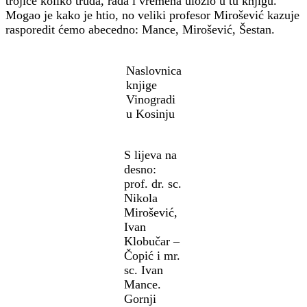
trojice koliko truda, rada i vremena uložio u tu knjigu.
Mogao je kako je htio, no veliki profesor Mirošević kazuje
rasporedit ćemo abecedno: Mance, Mirošević, Šestan.
Naslovnica
knjige
Vinogradi
u Kosinju
S lijeva na
desno:
prof. dr. sc.
Nikola
Mirošević,
Ivan
Klobučar –
Čopić i mr.
sc. Ivan
Mance.
Gornji