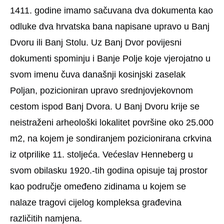
1411. godine imamo sačuvana dva dokumenta kao
odluke dva hrvatska bana napisane upravo u Banj
Dvoru ili Banj Stolu. Uz Banj Dvor povijesni
dokumenti spominju i Banje Polje koje vjerojatno u
svom imenu čuva današnji kosinjski zaselak
Poljan, pozicioniran upravo srednjovjekovnom
cestom ispod Banj Dvora. U Banj Dvoru krije se
neistraženi arheološki lokalitet površine oko 25.000
m2, na kojem je sondiranjem pozicionirana crkvina
iz otprilike 11. stoljeća. Većeslav Henneberg u
svom obilasku 1920.-tih godina opisuje taj prostor
kao područje omeđeno zidinama u kojem se
nalaze tragovi cijelog kompleksa građevina
različitih namjena.