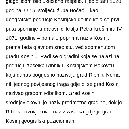
glagoljicom bilo uklesano raspelo, riječ oltar i 1320.
godina. U 15. stoljeću župa Bočać – kao
geografsko područje Kosinjske doline koja se prvi
puta spominje u darovnici kralja Petra Krešimira IV.
1071. godine – pomalo poprima naziv Kosinj,
prema tada glavnom središtu, već spomenutom
gradu Kosinju. Radi se o gradini koja se nalazi na
području zaselka Ribnik u Kosinjskom Bakovcu i
koju danas pogrješno nazivaju grad Ribnik. Nema
niti jednog povijesnog traga gdje bi se grad Kosinj
nazivao gradom Ribnikom. Grad Kosinj
srednjovjekovni je naziv predmetne gradine, dok je
Ribnik novovjekovni naziv zaselka gdje je grad
Kosinj geografski pozicioniran.