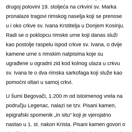
drugoj polovini 19. stoljeća na crkvini sv. Marka
pronalaze tragovi rimskog naselja koji se prenose
u i oko crkve sv. Ivana Krstitelja u Donjem Kosinju.
Radi se o poklopcu rimske urne koji danas služi
kao postolje raspelu ispod crkve sv. Ivana, o dvije
kamene urne s rimskim natpisima koje su
ugrađene u ogradni zid kod kolnog ulaza u crkvu
sv. Ivana te o dva rimska sarkofaga koji služe kao
pomoćni oltari u samoj crkvi.
U šumi Begovači, 1.200 m od istoimenog vrela na
području Legenac, nalazi se tzv. Pisani kamen,
epigrafski spomenik „in situ“ koji je vjerojatno
nastao u 1. st. nakon Krista. Pisani kamen govori o