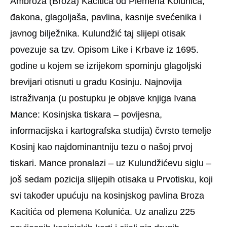
Ambroza (Broza) Kacitića od Plemena Kolunića,
đakona, glagoljaša, pavlina, kasnije svećenika i
javnog bilježnika. Kulundžić taj slijepi otisak
povezuje sa tzv. Opisom Like i Krbave iz 1695.
godine u kojem se izrijekom spominju glagoljski
brevijari otisnuti u gradu Kosinju. Najnovija
istraživanja (u postupku je objave knjiga Ivana
Mance: Kosinjska tiskara – povijesna,
informacijska i kartografska studija) čvrsto temelje
Kosinj kao najdominantniju tezu o našoj prvoj
tiskari. Mance pronalazi – uz Kulundžićevu siglu –
još sedam pozicija slijepih otisaka u Prvotisku, koji
svi također upućuju na kosinjskog pavlina Broza
Kacitića od plemena Kolunića. Uz analizu 225