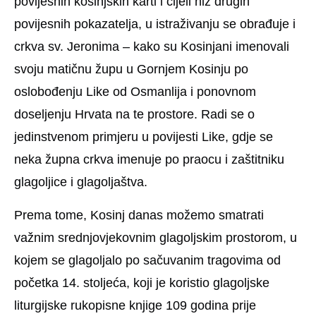
povijesnih kosinjskih karti i cijeli niz drugih
povijesnih pokazatelja, u istraživanju se obrađuje i
crkva sv. Jeronima – kako su Kosinjani imenovali
svoju matičnu župu u Gornjem Kosinju po
oslobođenju Like od Osmanlija i ponovnom
doseljenju Hrvata na te prostore. Radi se o
jedinstvenom primjeru u povijesti Like, gdje se
neka župna crkva imenuje po praocu i zaštitniku
glagoljice i glagoljaštva.
Prema tome, Kosinj danas možemo smatrati
važnim srednjovjekovnim glagoljskim prostorom, u
kojem se glagoljalo po sačuvanim tragovima od
početka 14. stoljeća, koji je koristio glagoljske
liturgijske rukopisne knjige 109 godina prije