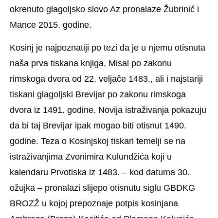
okrenuto glagoljsko slovo Az pronalaze Žubrinić i
Mance 2015. godine.
Kosinj je najpoznatiji po tezi da je u njemu otisnuta
naša prva tiskana knjiga, Misal po zakonu
rimskoga dvora od 22. veljače 1483., ali i najstariji
tiskani glagoljski Brevijar po zakonu rimskoga
dvora iz 1491. godine. Novija istraživanja pokazuju
da bi taj Brevijar ipak mogao biti otisnut 1490.
godine. Teza o Kosinjskoj tiskari temelji se na
istraživanjima Zvonimira Kulundžića koji u
kalendaru Prvotiska iz 1483. – kod datuma 30.
ožujka – pronalazi slijepo otisnutu siglu GBDKG
BROZŽ u kojoj prepoznaje potpis kosinjana