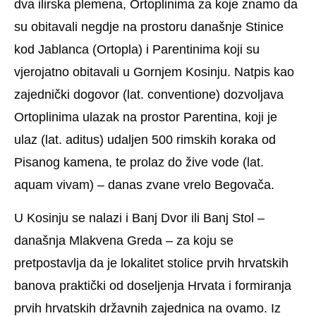
dva ilirska plemena, Ortoplinima za koje znamo da
su obitavali negdje na prostoru današnje Stinice
kod Jablanca (Ortopla) i Parentinima koji su
vjerojatno obitavali u Gornjem Kosinju. Natpis kao
zajednički dogovor (lat. conventione) dozvoljava
Ortoplinima ulazak na prostor Parentina, koji je
ulaz (lat. aditus) udaljen 500 rimskih koraka od
Pisanog kamena, te prolaz do žive vode (lat.
aquam vivam) – danas zvane vrelo Begovača.
U Kosinju se nalazi i Banj Dvor ili Banj Stol –
današnja Mlakvena Greda – za koju se
pretpostavlja da je lokalitet stolice prvih hrvatskih
banova praktički od doseljenja Hrvata i formiranja
prvih hrvatskih državnih zajednica na ovamo. Iz