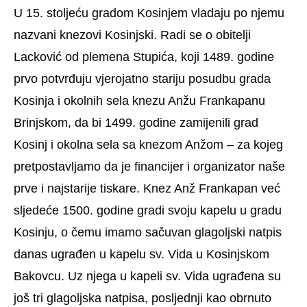
U 15. stoljeću gradom Kosinjem vladaju po njemu
nazvani knezovi Kosinjski. Radi se o obitelji
Lacković od plemena Stupića, koji 1489. godine
prvo potvrđuju vjerojatno stariju posudbu grada
Kosinja i okolnih sela knezu Anžu Frankapanu
Brinjskom, da bi 1499. godine zamijenili grad
Kosinj i okolna sela sa knezom Anžom – za kojeg
pretpostavljamo da je financijer i organizator naše
prve i najstarije tiskare. Knez Anž Frankapan već
sljedeće 1500. godine gradi svoju kapelu u gradu
Kosinju, o čemu imamo sačuvan glagoljski natpis
danas ugrađen u kapelu sv. Vida u Kosinjskom
Bakovcu. Uz njega u kapeli sv. Vida ugrađena su
još tri glagoljska natpisa, posljednji kao obrnuto