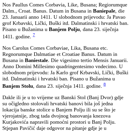
Nos Paullus Comes Corbavia, Like, Busana; Regiorumque
Dalm., Croat. Banus. Datum in Busana in
Baniepale
, die
23. Januarii anno 1411. U slobodnom prijevodu: Ja Pavao
grof Krbavski, Lički, Buški itd. Dalmatinski i hrvatski ban.
Pisano u Bužanima u
Banjem Polju
, dana 23. siječnja
7
1411. godine.
Nos Carolus Comes Corbaviae, Lika, Busana etc.
Regnorumque Dalmatiae et Croatiae Banus. Datum in
Busana in
Baniestale
. Die vigesimo tertio Mensis Januarii.
Anno Domini Millesimo quadringentesimo vndecimo. U
slobodnom prijevodu: Ja Karlo grof Krbavski, Lički, Buški
itd. Dalmatinski i hrvatski ban. Pisano u Bužanima u
8
Banjem Stolu
, dana 23. siječnja 1411. godine.
Dakle ili je u to vrijeme uz Banski Stol (Banj Dvor) gdje
su očigledno stolovali hrvatski banovi bila još jedna
lokacija banske stolice u Banjem Polju ili su se što je
vjerojatnije, zbog tada dvojnog banovanja knezova
Kurjakovića napravili pomoćni prostori u Banj Polju.
Stjepan Pavičić daje odgovor na pitanje gdje je u