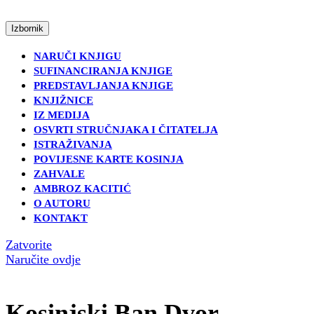
Skip
to
Open
Izbornik
content
Menu
Skip
NARUČI KNJIGU
to
SUFINANCIRANJA KNJIGE
content
PREDSTAVLJANJA KNJIGE
KNJIŽNICE
IZ MEDIJA
OSVRTI STRUČNJAKA I ČITATELJA
ISTRAŽIVANJA
POVIJESNE KARTE KOSINJA
ZAHVALE
AMBROZ KACITIĆ
O AUTORU
KONTAKT
Close
Zatvorite
Menu('Close
Naručite
Naručite ovdje
Menu','tour-
ovdje
travel-
agent');
Kosinjski Ban Dvor –