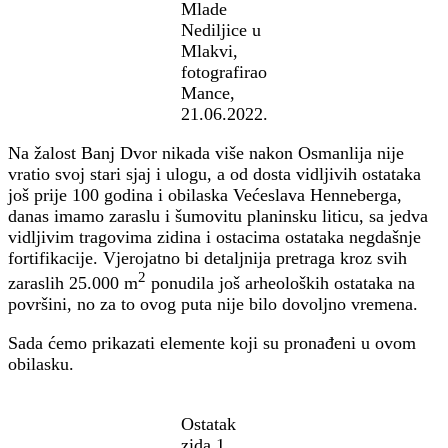
Mlade
Nediljice u
Mlakvi,
fotografirao
Mance,
21.06.2022.
Na žalost Banj Dvor nikada više nakon Osmanlija nije
vratio svoj stari sjaj i ulogu, a od dosta vidljivih ostataka
još prije 100 godina i obilaska Većeslava Henneberga,
danas imamo zaraslu i šumovitu planinsku liticu, sa jedva
vidljivim tragovima zidina i ostacima ostataka negdašnje
fortifikacije. Vjerojatno bi detaljnija pretraga kroz svih
2
zaraslih 25.000 m
ponudila još arheoloških ostataka na
površini, no za to ovog puta nije bilo dovoljno vremena.
Sada ćemo prikazati elemente koji su pronađeni u ovom
obilasku.
Ostatak
zida 1,