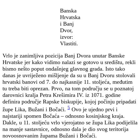
Banska
Hrvatska
i Banj
Dvor,
izvor:
Vlastiti.
Vrlo je zanimljiva pozicija Banj Dvora unutar Banske
Hrvatske jer kako vidimo nalazi se gotovo u središtu, rekli
bismo nešto poput ondašnjeg glavnog grada. Isto tako
danas je uvriježeno mišljenje da su u Banj Dvoru stolovali
hrvatski banovi od 7. do najkasnije 11. stoljeća, međutim
tu treba biti oprezan. Prvo, na tom području se u poznatoj
darovnici kralja Petra Krešimira IV. iz 1071. godine
definira područje Rapske biskupije, kojoj počinju pripadati
5
župe Lika, Bužani i Bočaći.
Ovo je ujedno prvi i
najstariji spomen Bočaća – odnosno kosinjskog kraja.
Dakle, u 11. stoljeću vrlo vjerojatno se župa Lika podijelila
na manje sastavnice, odnosno dala je dio svog teritorija
novoosnovanim župama Bužani i Bočaći.