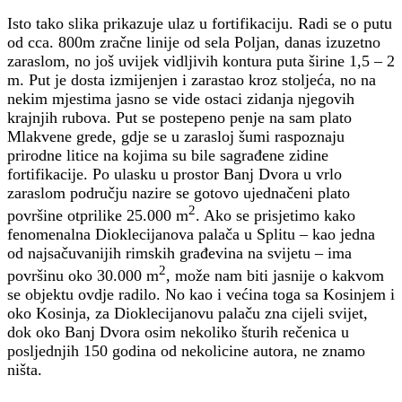
Isto tako slika prikazuje ulaz u fortifikaciju. Radi se o putu
od cca. 800m zračne linije od sela Poljan, danas izuzetno
zaraslom, no još uvijek vidljivih kontura puta širine 1,5 – 2
m. Put je dosta izmijenjen i zarastao kroz stoljeća, no na
nekim mjestima jasno se vide ostaci zidanja njegovih
krajnjih rubova. Put se postepeno penje na sam plato
Mlakvene grede, gdje se u zarasloj šumi raspoznaju
prirodne litice na kojima su bile sagrađene zidine
fortifikacije. Po ulasku u prostor Banj Dvora u vrlo
zaraslom području nazire se gotovo ujednačeni plato
2
površine otprilike 25.000 m
. Ako se prisjetimo kako
fenomenalna Dioklecijanova palača u Splitu – kao jedna
od najsačuvanijih rimskih građevina na svijetu – ima
2
površinu oko 30.000 m
, može nam biti jasnije o kakvom
se objektu ovdje radilo. No kao i većina toga sa Kosinjem i
oko Kosinja, za Dioklecijanovu palaču zna cijeli svijet,
dok oko Banj Dvora osim nekoliko šturih rečenica u
posljednjih 150 godina od nekolicine autora, ne znamo
ništa.