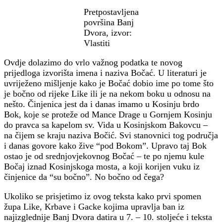
Pretpostavljena
površina Banj
Dvora, izvor:
Vlastiti
Ovdje dolazimo do vrlo važnog podatka te novog
prijedloga izvorišta imena i naziva Bočać. U literaturi je
uvriježeno mišljenje kako je Bočać dobio ime po tome što
je bočno od rijeke Like ili je na nekom boku u odnosu na
nešto. Činjenica jest da i danas imamo u Kosinju brdo
Bok, koje se proteže od Mance Drage u Gornjem Kosinju
do pravca sa kapelom sv. Vida u Kosinjskom Bakovcu –
na čijem se kraju naziva Bočić. Svi stanovnici tog područja
i danas govore kako žive “pod Bokom”. Upravo taj Bok
ostao je od srednjovjekovnog Bočać – te po njemu kule
Bočaj iznad Kosinjskoga mosta, a koji korijen vuku iz
činjenice da “su bočno”. No bočno od čega?
Ukoliko se prisjetimo iz ovog teksta kako prvi spomen
župa Like, Krbave i Gacke kojima upravlja ban iz
najizglednije Banj Dvora datira u 7. – 10. stoljeće i teksta