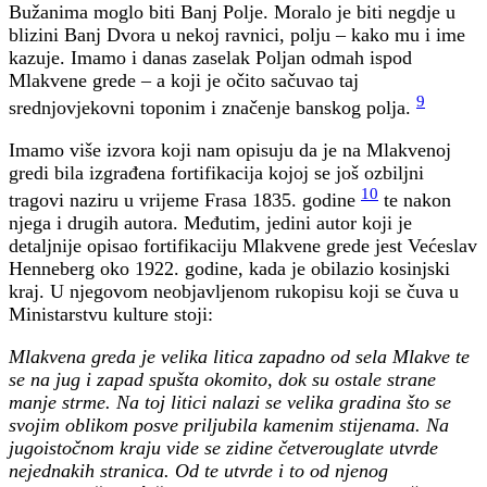
Bužanima moglo biti Banj Polje. Moralo je biti negdje u
blizini Banj Dvora u nekoj ravnici, polju – kako mu i ime
kazuje. Imamo i danas zaselak Poljan odmah ispod
Mlakvene grede – a koji je očito sačuvao taj
9
srednjovjekovni toponim i značenje banskog polja.
Imamo više izvora koji nam opisuju da je na Mlakvenoj
gredi bila izgrađena fortifikacija kojoj se još ozbiljni
10
tragovi naziru u vrijeme Frasa 1835. godine
te nakon
njega i drugih autora. Međutim, jedini autor koji je
detaljnije opisao fortifikaciju Mlakvene grede jest Većeslav
Henneberg oko 1922. godine, kada je obilazio kosinjski
kraj. U njegovom neobjavljenom rukopisu koji se čuva u
Ministarstvu kulture stoji:
Mlakvena greda je velika litica zapadno od sela Mlakve te
se na jug i zapad spušta okomito, dok su ostale strane
manje strme. Na toj litici nalazi se velika gradina što se
svojim oblikom posve priljubila kamenim stijenama. Na
jugoistočnom kraju vide se zidine četverouglate utvrde
nejednakih stranica. Od te utvrde i to od njenog