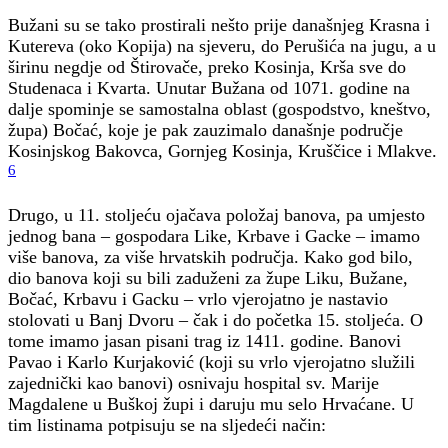
Bužani su se tako prostirali nešto prije današnjeg Krasna i
Kutereva (oko Kopija) na sjeveru, do Perušića na jugu, a u
širinu negdje od Štirovače, preko Kosinja, Krša sve do
Studenaca i Kvarta. Unutar Bužana od 1071. godine na
dalje spominje se samostalna oblast (gospodstvo, kneštvo,
župa) Bočać, koje je pak zauzimalo današnje područje
Kosinjskog Bakovca, Gornjeg Kosinja, Kruščice i Mlakve.
6
Drugo, u 11. stoljeću ojačava položaj banova, pa umjesto
jednog bana – gospodara Like, Krbave i Gacke – imamo
više banova, za više hrvatskih područja. Kako god bilo,
dio banova koji su bili zaduženi za župe Liku, Bužane,
Bočać, Krbavu i Gacku – vrlo vjerojatno je nastavio
stolovati u Banj Dvoru – čak i do početka 15. stoljeća. O
tome imamo jasan pisani trag iz 1411. godine. Banovi
Pavao i Karlo Kurjaković (koji su vrlo vjerojatno služili
zajednički kao banovi) osnivaju hospital sv. Marije
Magdalene u Buškoj župi i daruju mu selo Hrvaćane. U
tim listinama potpisuju se na sljedeći način: