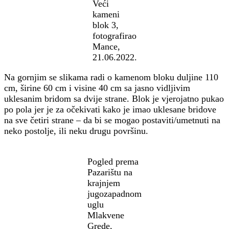
Veći
kameni
blok 3,
fotografirao
Mance,
21.06.2022.
Na gornjim se slikama radi o kamenom bloku duljine 110
cm, širine 60 cm i visine 40 cm sa jasno vidljivim
uklesanim bridom sa dvije strane. Blok je vjerojatno pukao
po pola jer je za očekivati kako je imao uklesane bridove
na sve četiri strane – da bi se mogao postaviti/umetnuti na
neko postolje, ili neku drugu površinu.
Pogled prema
Pazarištu na
krajnjem
jugozapadnom
uglu
Mlakvene
Grede,