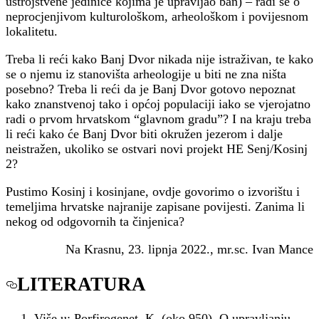
ustrojstvene jedinice kojima je upravljao ban) – radi se o
neprocjenjivom kulturološkom, arheološkom i povijesnom
lokalitetu.
Treba li reći kako Banj Dvor nikada nije istraživan, te kako
se o njemu iz stanovišta arheologije u biti ne zna ništa
posebno? Treba li reći da je Banj Dvor gotovo nepoznat
kako znanstvenoj tako i općoj populaciji iako se vjerojatno
radi o prvom hrvatskom “glavnom gradu”? I na kraju treba
li reći kako će Banj Dvor biti okružen jezerom i dalje
neistražen, ukoliko se ostvari novi projekt HE Senj/Kosinj
2?
Pustimo Kosinj i kosinjane, ovdje govorimo o izvorištu i
temeljima hrvatske najranije zapisane povijesti. Zanima li
nekog od odgovornih ta činjenica?
Na Krasnu, 23. lipnja 2022., mr.sc. Ivan Mance
LITERATURA
Više u: Porfirogenet, K. (oko 950). O upravljanju