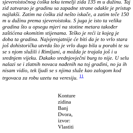
sjeveroistočnog ćoška teku temelji zida 135 m u dužinu. Taj
zid zatvarao je gradinu sa zapadne strane odakle je pristup
najlakši. Zatim na ćošku zid nešto iskače, a zatim teče 150
m u dužinu prema sjeveroistoku. S juga je isto ta velika
gradina što u opsegu mjeri na stotine metara također
zaštićena okomitim stijenama. Teško je reći iz kojeg je
doba ta gradina. Najvjerojatnije će biti da je to vrlo stara
još dohistorička utvrda što je vrlo dugo bila u porabi te su
se s njom služili i Rimljani, a možda je trajala još i u
srednjem vijeku. Dakako srednjovječni burg to nije. U selu
nalazi se i zlatnih novaca nađenih na toj gradini, no ja ih
nisam vidio, tek ljudi se s njima služe kao zalogom kod
11
trgovaca za robu uzetu na veresiju.
Konture
zidina
Banj
Dvora,
izvor:
Vlastiti