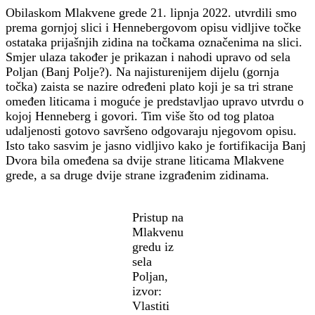
Obilaskom Mlakvene grede 21. lipnja 2022. utvrdili smo
prema gornjoj slici i Hennebergovom opisu vidljive točke
ostataka prijašnjih zidina na točkama označenima na slici.
Smjer ulaza također je prikazan i nahodi upravo od sela
Poljan (Banj Polje?). Na najisturenijem dijelu (gornja
točka) zaista se nazire određeni plato koji je sa tri strane
omeđen liticama i moguće je predstavljao upravo utvrdu o
kojoj Henneberg i govori. Tim više što od tog platoa
udaljenosti gotovo savršeno odgovaraju njegovom opisu.
Isto tako sasvim je jasno vidljivo kako je fortifikacija Banj
Dvora bila omeđena sa dvije strane liticama Mlakvene
grede, a sa druge dvije strane izgrađenim zidinama.
Pristup na
Mlakvenu
gredu iz
sela
Poljan,
izvor:
Vlastiti