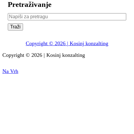
Pretraživanje
Pretraživanje:
Copyright © 2026 | Kosinj konzalting
Copyright © 2026 | Kosinj konzalting
Facebook
Instagram
Na
Na Vrh
Vrh