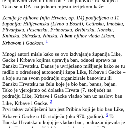
te njihovom životu i radu od 7. do polovice 10. stoljeća.
Tako se u DAI na jednom mjestu izrijekom kaže:
Zemlja je njihova (njih Hrvata, op. IM) podijeljena u 11
županija: Hilijevansku (Livno u Bosni), Cetinsku, Imotsku,
Plivanjsku, Pesentsku, Primorsku, Bribirsku, Nonsku,
Kninsku, Sidrašku, Ninsku. A
ban
njihov vlada Likom,
1
Krbavom i Gackom.
Mnogi autori misle kako se ovo izdvajanje županija Like,
Gacke i Krbave kojima upravlja ban, odnosi upravo na
Bansku Hrvatsku. Danas je uvriježeno mišljenje kako se tu
radilo o određenoj autonomiji župa Like, Krbave i Gacke –
a koje su na svom području organizirale banovinu ili
Bansku Hrvatsku na čelu koje je bio ban, banus, bajan.
Tako je vjerojatno od dolaska Hrvata (7. stoljeće) na
području Like, Krbave i Gacke vladao ban uz naslov: ban
2
Like, Krbave i Gacke.
Prvi takav zabilježeni ban jest Pribina koji je bio ban Like,
3
Krbave i Gacke u 10. stoljeću (oko 970. godine).
Ta
Banska Hrvatska u kojoj je vladao ban, podrazumijevala je