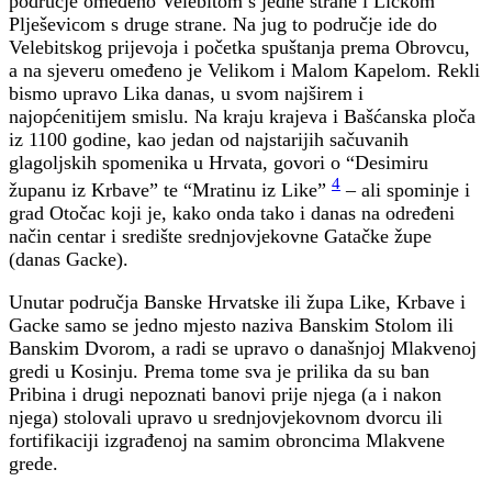
područje omeđeno Velebitom s jedne strane i Ličkom
Plješevicom s druge strane. Na jug to područje ide do
Velebitskog prijevoja i početka spuštanja prema Obrovcu,
a na sjeveru omeđeno je Velikom i Malom Kapelom. Rekli
bismo upravo Lika danas, u svom najširem i
najopćenitijem smislu. Na kraju krajeva i Bašćanska ploča
iz 1100 godine, kao jedan od najstarijih sačuvanih
glagoljskih spomenika u Hrvata, govori o “Desimiru
4
županu iz Krbave” te “Mratinu iz Like”
– ali spominje i
grad Otočac koji je, kako onda tako i danas na određeni
način centar i središte srednjovjekovne Gatačke župe
(danas Gacke).
Unutar područja Banske Hrvatske ili župa Like, Krbave i
Gacke samo se jedno mjesto naziva Banskim Stolom ili
Banskim Dvorom, a radi se upravo o današnjoj Mlakvenoj
gredi u Kosinju. Prema tome sva je prilika da su ban
Pribina i drugi nepoznati banovi prije njega (a i nakon
njega) stolovali upravo u srednjovjekovnom dvorcu ili
fortifikaciji izgrađenoj na samim obroncima Mlakvene
grede.