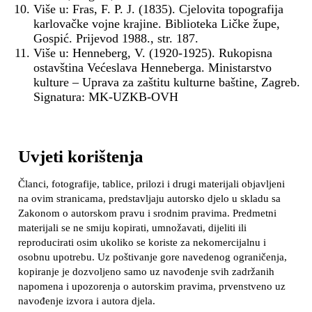
Više u: Fras, F. P. J. (1835). Cjelovita topografija
karlovačke vojne krajine. Biblioteka Ličke župe,
Gospić. Prijevod 1988., str. 187.
Više u: Henneberg, V. (1920-1925). Rukopisna
ostavština Većeslava Henneberga. Ministarstvo
kulture – Uprava za zaštitu kulturne baštine, Zagreb.
Signatura: MK-UZKB-OVH
Uvjeti korištenja
Članci, fotografije, tablice, prilozi i drugi materijali objavljeni
na ovim stranicama, predstavljaju autorsko djelo u skladu sa
Zakonom o autorskom pravu i srodnim pravima. Predmetni
materijali se ne smiju kopirati, umnožavati, dijeliti ili
reproducirati osim ukoliko se koriste za nekomercijalnu i
osobnu upotrebu. Uz poštivanje gore navedenog ograničenja,
kopiranje je dozvoljeno samo uz navođenje svih zadržanih
napomena i upozorenja o autorskim pravima, prvenstveno uz
navođenje izvora i autora djela.