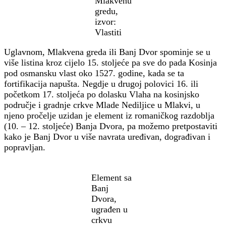
Mlakvenu
gredu,
izvor:
Vlastiti
Uglavnom, Mlakvena greda ili Banj Dvor spominje se u
više listina kroz cijelo 15. stoljeće pa sve do pada Kosinja
pod osmansku vlast oko 1527. godine, kada se ta
fortifikacija napušta. Negdje u drugoj polovici 16. ili
početkom 17. stoljeća po dolasku Vlaha na kosinjsko
područje i gradnje crkve Mlade Nediljice u Mlakvi, u
njeno pročelje uzidan je element iz romaničkog razdoblja
(10. – 12. stoljeće) Banja Dvora, pa možemo pretpostaviti
kako je Banj Dvor u više navrata uređivan, dograđivan i
popravljan.
Element sa
Banj
Dvora,
ugrađen u
crkvu