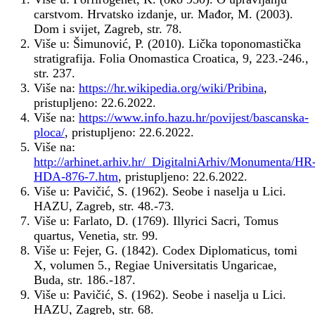
carstvom. Hrvatsko izdanje, ur. Mađor, M. (2003).
Dom i svijet, Zagreb, str. 78.
Više u: Šimunović, P. (2010). Lička toponomastička
stratigrafija. Folia Onomastica Croatica, 9, 223.-246.,
str. 237.
Više na:
https://hr.wikipedia.org/wiki/Pribina
,
pristupljeno: 22.6.2022.
Više na:
https://www.info.hazu.hr/povijest/bascanska-
ploca/
, pristupljeno: 22.6.2022.
Više na:
http://arhinet.arhiv.hr/_DigitalniArhiv/Monumenta/HR
HDA-876-7.htm
, pristupljeno: 22.6.2022.
Više u: Pavičić, S. (1962). Seobe i naselja u Lici.
HAZU, Zagreb, str. 48.-73.
Više u: Farlato, D. (1769). Illyrici Sacri, Tomus
quartus, Venetia, str. 99.
Više u: Fejer, G. (1842). Codex Diplomaticus, tomi
X, volumen 5., Regiae Universitatis Ungaricae,
Buda, str. 186.-187.
Više u: Pavičić, S. (1962). Seobe i naselja u Lici.
HAZU, Zagreb, str. 68.