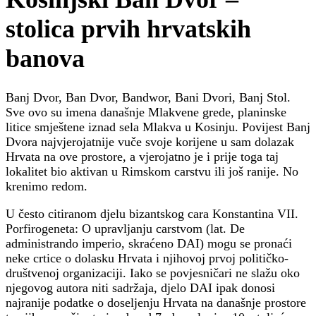
?
>
stolica prvih hrvatskih
banova
Banj Dvor, Ban Dvor, Bandwor, Bani Dvori, Banj Stol.
Sve ovo su imena današnje Mlakvene grede, planinske
litice smještene iznad sela Mlakva u Kosinju. Povijest Banj
Dvora najvjerojatnije vuče svoje korijene u sam dolazak
Hrvata na ove prostore, a vjerojatno je i prije toga taj
lokalitet bio aktivan u Rimskom carstvu ili još ranije. No
krenimo redom.
U često citiranom djelu bizantskog cara Konstantina VII.
Porfirogeneta: O upravljanju carstvom (lat. De
administrando imperio, skraćeno DAI) mogu se pronaći
neke crtice o dolasku Hrvata i njihovoj prvoj političko-
društvenoj organizaciji. Iako se povjesničari ne slažu oko
njegovog autora niti sadržaja, djelo DAI ipak donosi
najranije podatke o doseljenju Hrvata na današnje prostore