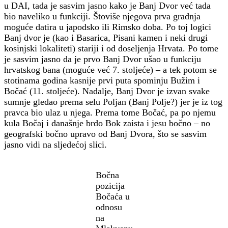
u DAI, tada je sasvim jasno kako je Banj Dvor već tada
bio naveliko u funkciji. Štoviše njegova prva gradnja
moguće datira u japodsko ili Rimsko doba. Po toj logici
Banj dvor je (kao i Basarica, Pisani kamen i neki drugi
kosinjski lokaliteti) stariji i od doseljenja Hrvata. Po tome
je sasvim jasno da je prvo Banj Dvor ušao u funkciju
hrvatskog bana (moguće već 7. stoljeće) – a tek potom se
stotinama godina kasnije prvi puta spominju Bužim i
Bočać (11. stoljeće). Nadalje, Banj Dvor je izvan svake
sumnje gledao prema selu Poljan (Banj Polje?) jer je iz tog
pravca bio ulaz u njega. Prema tome Bočać, pa po njemu
kula Bočaj i današnje brdo Bok zaista i jesu bočno – no
geografski bočno upravo od Banj Dvora, što se sasvim
jasno vidi na sljedećoj slici.
Bočna
pozicija
Bočaća u
odnosu
na