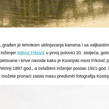
, građen je tehnikom uklinjavanja kamena i sa valjkastim
 inženjer
Milivoj Frković
u prvoj polovici 20. stoljeća, go
etovane i krive navode kako je Kosinjski most Frković pro
etrinji 1887.god., a ovlašteni inženjer postao 1921.god
E
možete pronaći zaista masu predivnih fotografija Kosin