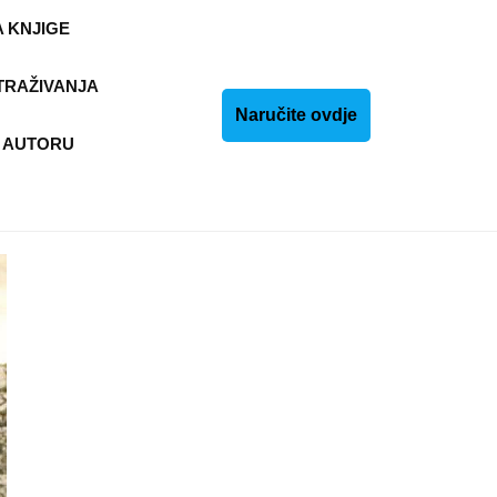
 KNJIGE
TRAŽIVANJA
Naručite
Naručite ovdje
 AUTORU
ovdje