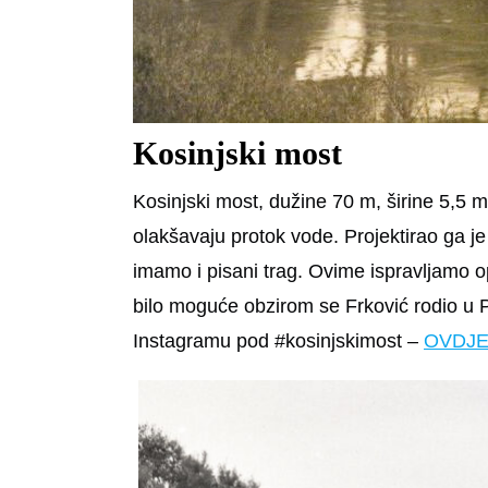
Kosinjski most
Kosinjski most, dužine 70 m, širine 5,5 m
olakšavaju protok vode. Projektirao ga je
imamo i pisani trag. Ovime ispravljamo op
bilo moguće obzirom se Frković rodio u P
Instagramu pod #kosinjskimost –
OVDJ