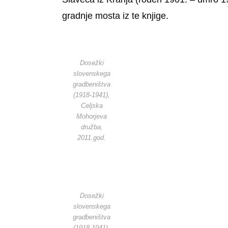
gradnje mosta iz te knjige.
Dosežki
slovenskega
gradbeništva
(1918-1941),
Celjska
Mohorjeva
družba,
2011.god.
Dosežki
slovenskega
gradbeništva
(1918-1941),