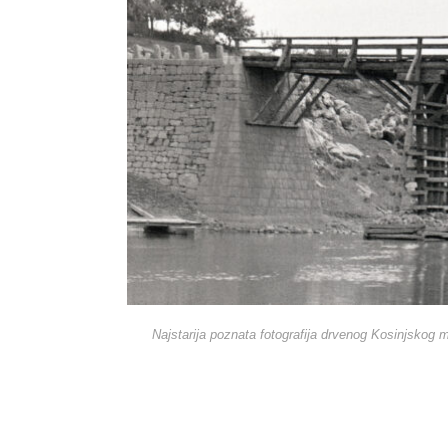
Najstarija poznata fotografija drvenog Kosinjskog m