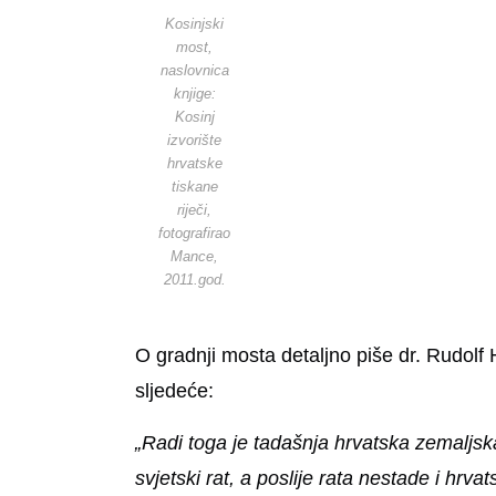
Kosinjski
most,
naslovnica
knjige:
Kosinj
izvorište
hrvatske
tiskane
riječi,
fotografirao
Mance,
2011.god.
O gradnji mosta detaljno piše dr. Rudolf H
sljedeće:
„Radi toga je tadašnja hrvatska zemaljsk
svjetski rat, a poslije rata nestade i hrv