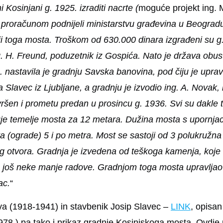
Kosinjani g. 1925. izraditi nacrte (
moguće projekt ing. 
proračunom podnijeli ministarstvu građevina u Beogradu
nji toga mosta. Troškom od 630.000 dinara izgrađeni su g. 
. H. Freund, poduzetnik iz Gospića. Nato je država obusta
 nastavila je gradnju Savska banovina, pod čiju je uprav
 Slavec iz Ljubljane, a gradnju je izvodio ing. A. Novak, 
ršen i prometu predan u prosincu g. 1936. Svi su dakle t
je temelje mosta za 12 metara. Dužina mosta s upornjaci
 (ograde) 5 i po metra. Most se sastoji od 3 polukružna s
g otvora. Gradnja je izvedena od teškoga kamenja, koje s
 još neke manje radove. Gradnjom toga mosta upravljao je
ac.
“
va (1918-1941) in stavbenik Josip Slavec –
LINK
, opisan
78.) pa tako i prikaz gradnje Kosinjskoga mosta. Ovdje p