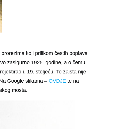
 prorezima koji prilikom čestih poplava
tovo zasigurno 1925. godine, a o čemu
jektirao u 19. stoljeću. To zaista nije
. Na Google slikama –
OVDJE
te na
jskog mosta.