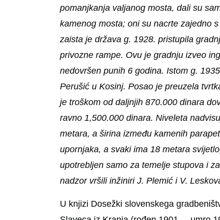
pomanjkanja valjanog mosta, dali su sami 
kamenog mosta; oni su nacrte zajedno s 
zaista je država g. 1928. pristupila grad
privozne rampe. Ovu je gradnju izveo ing
nedovršen punih 6 godina. Istom g. 1935.
Perušić u Kosinj. Posao je preuzela tvrtka
je troškom od daljnjih 870.000 dinara dov
ravno 1,500.000 dinara. Niveleta nadvisu
metara, a širina između kamenih parapeta
upornjaka, a svaki ima 18 metara svijetlo
upotrebljen samo za temelje stupova i za
nadzor vršili inžiniri J. Plemić i V. Leskov
U knjizi Dosežki slovenskega gradbeništ
Slaveca iz Kranja (rođen 1901. – umro 19