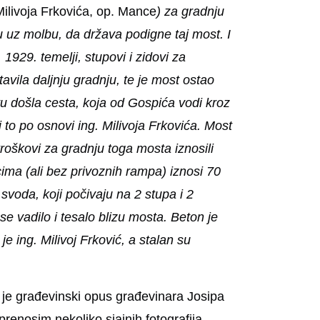
Milivoja Frkovića, op. Mance
) za gradnju
 uz molbu, da država podigne taj most. I
1929. temelji, stupovi i zidovi za
vila daljnju gradnju, te je most ostao
u došla cesta, koja od Gospića vodi kroz
i to po osnovi ing. Milivoja Frkovića. Most
roškovi za gradnju toga mosta iznosili
ma (ali bez privoznih rampa) iznosi 70
voda, koji počivaju na 2 stupa i 2
e vadilo i tesalo blizu mosta. Beton je
 ing. Milivoj Frković, a stalan su
 je građevinski opus građevinara Josipa
renosim nekoliko sjajnih fotografija