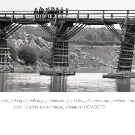
osta, jednog od onih koje je odnosila rijeka Lika prilikom velikih poplava. Fo
Izvor: Hrvatski školski muzej, signatura: HŠM-50673