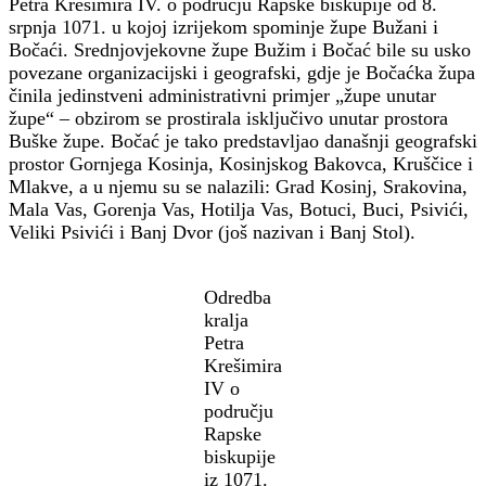
Petra Krešimira IV. o području Rapske biskupije od 8.
srpnja 1071. u kojoj izrijekom spominje župe Bužani i
Bočaći. Srednjovjekovne župe Bužim i Bočać bile su usko
povezane organizacijski i geografski, gdje je Bočaćka župa
činila jedinstveni administrativni primjer „župe unutar
župe“ – obzirom se prostirala isključivo unutar prostora
Buške župe. Bočać je tako predstavljao današnji geografski
prostor Gornjega Kosinja, Kosinjskog Bakovca, Kruščice i
Mlakve, a u njemu su se nalazili: Grad Kosinj, Srakovina,
Mala Vas, Gorenja Vas, Hotilja Vas, Botuci, Buci, Psivići,
Veliki Psivići i Banj Dvor (još nazivan i Banj Stol).
Odredba
kralja
Petra
Krešimira
IV o
području
Rapske
biskupije
iz 1071.