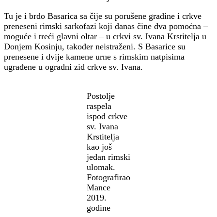
Tu je i brdo Basarica sa čije su porušene gradine i crkve
preneseni rimski sarkofazi koji danas čine dva pomoćna –
moguće i treći glavni oltar – u crkvi sv. Ivana Krstitelja u
Donjem Kosinju, također neistraženi. S Basarice su
prenesene i dvije kamene urne s rimskim natpisima
ugrađene u ogradni zid crkve sv. Ivana.
Postolje
raspela
ispod crkve
sv. Ivana
Krstitelja
kao još
jedan rimski
ulomak.
Fotografirao
Mance
2019.
godine