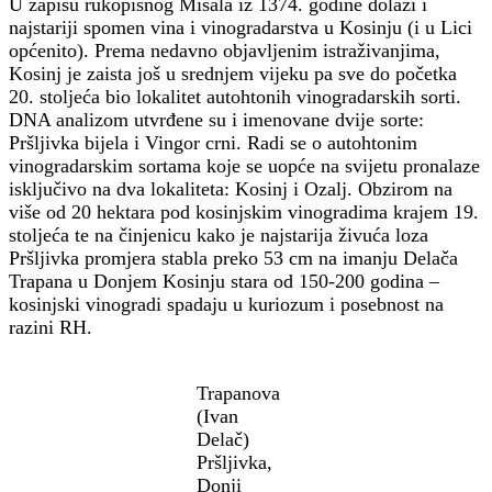
U zapisu rukopisnog Misala iz 1374. godine dolazi i
najstariji spomen vina i vinogradarstva u Kosinju (i u Lici
općenito). Prema nedavno objavljenim istraživanjima,
Kosinj je zaista još u srednjem vijeku pa sve do početka
20. stoljeća bio lokalitet autohtonih vinogradarskih sorti.
DNA analizom utvrđene su i imenovane dvije sorte:
Pršljivka bijela i Vingor crni. Radi se o autohtonim
vinogradarskim sortama koje se uopće na svijetu pronalaze
isključivo na dva lokaliteta: Kosinj i Ozalj. Obzirom na
više od 20 hektara pod kosinjskim vinogradima krajem 19.
stoljeća te na činjenicu kako je najstarija živuća loza
Pršljivka promjera stabla preko 53 cm na imanju Delača
Trapana u Donjem Kosinju stara od 150-200 godina –
kosinjski vinogradi spadaju u kuriozum i posebnost na
razini RH.
Trapanova
(Ivan
Delač)
Pršljivka,
Donji