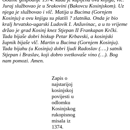
Juraj službovao je u Srakovini (Bakovcu Kosinjskom). Uz
njega je službovao i vlč. Matija u Bucima (Gornjem
Kosinju) a ovu knjigu su platili ? zlatnika. Onda je bio
kralj hrvatsko-ugarski Ludovik I. Anžuvinac, a u to vrijeme
držao je grad Kosinj knez Stjepan II Frankapan Krčki.
Tada bijaše dobri biskup Petar Krbavski, a kosinjski
župnik bijaše vlč. Martin u Bucima (Gornjem Kosinju).
Tada bijahu (u Kosinju) dobri ljudi Radoslav (….) satnik
Stjepan i Braslav, koji dobro svetkovaše vino (…). Bog
nam pomozi. Amen.
Zapis o
najstarijoj
kosinjskoj
povijesti u
odlomku
Kosinjskog
rukopisnog
misala iz
1374.