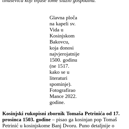
tinuševića koji bijaše tome služio gospodinu.
Glavna ploča
na kapeli sv.
Vida u
Kosinjskom
Bakovcu,
koja donosi
najvjerojatnije
1500. godinu
(ne 1517.
kako se u
literaturi
spominje).
Fotografirao
Mance 2022.
godine.
Kosinjski rukopisni zbornik Tomaša Petrinića od 17.
prosinca 1503. godine
– pisao ga kosinjan pop Tomaš
Petrinić u kosinjskome Banj Dvoru. Puno detaljnije o