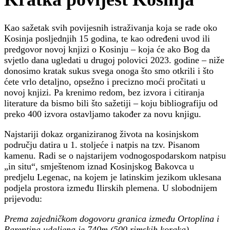
?
>
Kao sažetak svih povijesnih istraživanja koja se rade oko
Kosinja posljednjih 15 godina, te kao određeni uvod ili
predgovor novoj knjizi o Kosinju – koja će ako Bog da
svjetlo dana ugledati u drugoj polovici 2023. godine – niže
donosimo kratak sukus svega onoga što smo otkrili i što
ćete vrlo detaljno, opsežno i precizno moći pročitati u
novoj knjizi. Pa krenimo redom, bez izvora i citiranja
literature da bismo bili što sažetiji – koju bibliografiju od
preko 400 izvora ostavljamo također za novu knjigu.
Najstariji dokaz organiziranog života na kosinjskom
području datira u 1. stoljeće i natpis na tzv. Pisanom
kamenu. Radi se o najstarijem vodnogospodarskom natpisu
„in situ“, smještenom iznad Kosinjskog Bakovca u
predjelu Legenac, na kojem je latinskim jezikom uklesana
podjela prostora između Ilirskih plemena. U slobodnijem
prijevodu:
Prema zajedničkom dogovoru granica između Ortoplina i
Parentina udaljena je 740m (500 rimskih koraka).