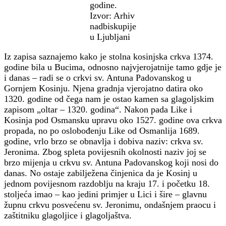
godine.
Izvor: Arhiv
nadbiskupije
u Ljubljani
Iz zapisa saznajemo kako je stolna kosinjska crkva 1374.
godine bila u Bucima, odnosno najvjerojatnije tamo gdje je
i danas – radi se o crkvi sv. Antuna Padovanskog u
Gornjem Kosinju. Njena gradnja vjerojatno datira oko
1320. godine od čega nam je ostao kamen sa glagoljskim
zapisom „oltar – 1320. godina“. Nakon pada Like i
Kosinja pod Osmansku upravu oko 1527. godine ova crkva
propada, no po oslobođenju Like od Osmanlija 1689.
godine, vrlo brzo se obnavlja i dobiva naziv: crkva sv.
Jeronima. Zbog spleta povijesnih okolnosti naziv joj se
brzo mijenja u crkvu sv. Antuna Padovanskog koji nosi do
danas. No ostaje zabilježena činjenica da je Kosinj u
jednom povijesnom razdoblju na kraju 17. i početku 18.
stoljeća imao – kao jedini primjer u Lici i šire – glavnu
župnu crkvu posvećenu sv. Jeronimu, ondašnjem praocu i
zaštitniku glagoljice i glagoljaštva.