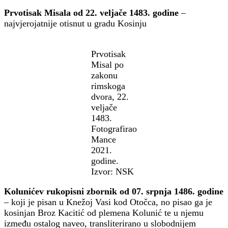
Prvotisak Misala od 22. veljače 1483. godine
–
najvjerojatnije otisnut u gradu Kosinju
Prvotisak
Misal po
zakonu
rimskoga
dvora, 22.
veljače
1483.
Fotografirao
Mance
2021.
godine.
Izvor: NSK
Kolunićev rukopisni zbornik od 07. srpnja 1486. godine
– koji je pisan u Knežoj Vasi kod Otočca, no pisao ga je
kosinjan Broz Kacitić od plemena Kolunić te u njemu
između ostalog naveo, transliterirano u slobodnijem