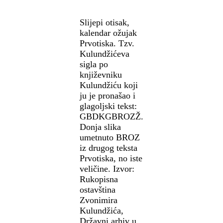
Slijepi otisak,
kalendar ožujak
Prvotiska. Tzv.
Kulundžićeva
sigla po
književniku
Kulundžiću koji
ju je pronašao i
glagoljski tekst:
GBDKGBROZŽ.
Donja slika
umetnuto BROZ
iz drugog teksta
Prvotiska, no iste
veličine. Izvor:
Rukopisna
ostavština
Zvonimira
Kulundžića,
Državni arhiv u