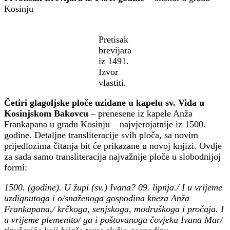
Kosinju
Pretisak
brevijara
iz 1491.
Izvor
vlastiti.
Četiri glagoljske ploče uzidane u kapelu sv. Vida u
Kosinjskom Bakovcu
– prenesene iz kapele Anža
Frankapana u gradu Kosinju – najvjerojatnije iz 1500.
godine. Detaljne transliteracije svih ploča, sa novim
prijedlozima čitanja bit će prikazane u novoj knjizi. Ovdje
za sada samo transliteracija najvažnije ploče u slobodnijoj
formi:
1500. (godine). U župi (sv.) Ivana? 09. lipnja./ I u vrijeme
uzdignutoga i o/snaženoga gospodina kneza Anža
Frankapana,/ krčkoga, senjskoga, modruškoga i pročaja. I
u vrijeme plemenito/ ga i poštovanoga čovjeka Ivana Mar/