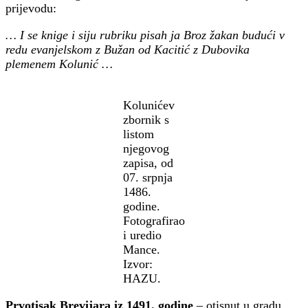
prijevodu:
… I se knige i siju rubriku pisah ja Broz žakan budući v
redu evanjelskom z Bužan od Kacitić z Dubovika
plemenem Kolunić …
Kolunićev
zbornik s
listom
njegovog
zapisa, od
07. srpnja
1486.
godine.
Fotografirao
i uredio
Mance.
Izvor:
HAZU.
Prvotisak Brevijara iz 1491. godine
– otisnut u gradu