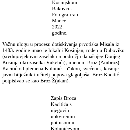
Kosinjskom
Bakovcu.
Fotografirao
Mance,
2022.
godine.
Važnu ulogu u procesu dotiskivanja prvotiska Misala iz
1483. godine imao je lokalni Kosinjan, rođen u Duboviku
(srednjovjekovni zaselak na području današnjeg Donjeg
Kosinja oko zaselka Vukelići), imenom Broz (Ambroz)
Kacitić od plemena Kolunić – đakon, svećenik, kasnije
javni bilježnik i učitelj popova glagoljaša. Broz Kacitić
potpisivao se kao Broz Ž(akan).
Zapis Broza
Kacitića s
njegovim
uokvirenim
potpisom u
Kolunićevom