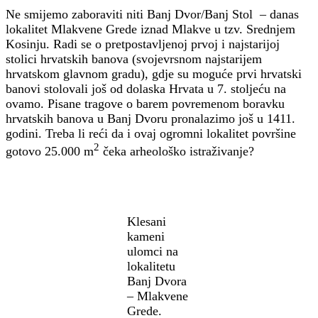
Ne smijemo zaboraviti niti Banj Dvor/Banj Stol – danas
lokalitet Mlakvene Grede iznad Mlakve u tzv. Srednjem
Kosinju. Radi se o pretpostavljenoj prvoj i najstarijoj
stolici hrvatskih banova (svojevrsnom najstarijem
hrvatskom glavnom gradu), gdje su moguće prvi hrvatski
banovi stolovali još od dolaska Hrvata u 7. stoljeću na
ovamo. Pisane tragove o barem povremenom boravku
hrvatskih banova u Banj Dvoru pronalazimo još u 1411.
godini. Treba li reći da i ovaj ogromni lokalitet površine
2
gotovo 25.000 m
čeka arheološko istraživanje?
Klesani
kameni
ulomci na
lokalitetu
Banj Dvora
– Mlakvene
Grede.