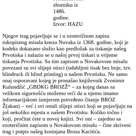
zborniku iz
1486.
godine.
Izvor: HAZU
Njegov trag pojavljuje se i u ezoteričnom zapisu
rukopisnog misala kneza Novaka iz 1368. godine, koji je
kodeks dokazano služio kao predložak za tiskanje našeg
Prvotiska i nalazio se u našoj prvoj tiskari u vrijeme
tiskanja Prvotiska. Sa tim zapisom u Novakovom misalu
povezani su svi slijepi otisci (udubljeni tisak bez boje, tzv.
blindruck ili blind printing) u našem Prvotisku. Ne samo
onaj osporavani kojeg je pronašao književnik Zvonimir
Kulundžić „GBDKG BROZŽ“ – za kojeg danas sa
velikom sigurnošću možemo reći da u njemu imamo
informacijskom izmjerom potvrđeno čitanje BROZ
Ž(akan) – već i svi ostali slijepi otisci koji se pojavljuju na
još nekoliko mjesta u našem Prvotisku. Koliko točno i
koji, pročitat ćete u novoj knjizi. Svi oni – zajedno sa
ezoteričnim zapisom u Novakovom misalu – čine skriveni
trag i potpis našeg kosinjana Broza Kacitića.