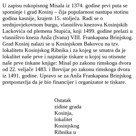
U zapisu rukopisnog Misala iz 1374. godine prvi puta se
spominje i grad Kosinj – čija popularnost nastupa stotinu
godina kasnije, krajem 15. stoljeća. Radi se o
srednjovjekovnom burgu, vlasništvu knezova Kosinjskih
Lackovića od plemena Stupića, koji 1499. godine prelazi u
vlasništvo kneza Anža (Ivana) VIII. Frankapana Brinjskog.
Grad Kosinj nalazi se u Kosinjskom Bakovcu na tzv.
lokalitetu Kosinjskog Ribnika i za kojeg se smatra da je
lokalitet naše prve i najstarije tiskare u kojoj su otisnute
naše prve tiskane knjige: Misal po zakonu rimskoga dvora
od 22. veljače 1483. i Brevijar po zakonu rimskoga dvora
iz 1491. godine. Upravo se za Anža Frankapana Brinjskog
pretpostavlja da je bio financijer i organizator te tiskare.
Ostatak
zidine grada
Kosinja,
lokalitet
Kosinjskog
Ribnika u