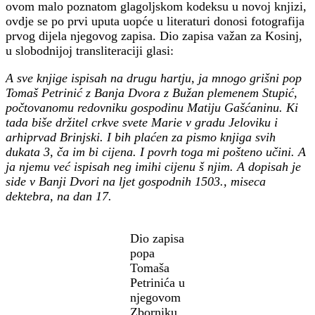
ovom malo poznatom glagoljskom kodeksu u novoj knjizi,
ovdje se po prvi uputa uopće u literaturi donosi fotografija
prvog dijela njegovog zapisa. Dio zapisa važan za Kosinj,
u slobodnijoj transliteraciji glasi:
A sve knjige ispisah na drugu hartju, ja mnogo grišni pop
Tomaš Petrinić z Banja Dvora z Bužan plemenem Stupić,
počtovanomu redovniku gospodinu Matiju Gašćaninu. Ki
tada biše držitel crkve svete Marie v gradu Jeloviku i
arhiprvad Brinjski. I bih plaćen za pismo knjiga svih
dukata 3, ča im bi cijena. I povrh toga mi pošteno učini. A
ja njemu već ispisah neg imihi cijenu š njim. A dopisah je
side v Banji Dvori na ljet gospodnih 1503., miseca
dektebra, na dan 17.
Dio zapisa
popa
Tomaša
Petrinića u
njegovom
Zborniku