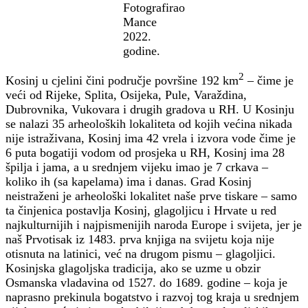
Fotografirao
Mance
2022.
godine.
2
Kosinj u cjelini čini područje površine 192 km
– čime je
veći od Rijeke, Splita, Osijeka, Pule, Varaždina,
Dubrovnika, Vukovara i drugih gradova u RH. U Kosinju
se nalazi 35 arheoloških lokaliteta od kojih većina nikada
nije istraživana, Kosinj ima 42 vrela i izvora vode čime je
6 puta bogatiji vodom od prosjeka u RH, Kosinj ima 28
špilja i jama, a u srednjem vijeku imao je 7 crkava –
koliko ih (sa kapelama) ima i danas. Grad Kosinj
neistraženi je arheološki lokalitet naše prve tiskare – samo
ta činjenica postavlja Kosinj, glagoljicu i Hrvate u red
najkulturnijih i najpismenijih naroda Europe i svijeta, jer je
naš Prvotisak iz 1483. prva knjiga na svijetu koja nije
otisnuta na latinici, već na drugom pismu – glagoljici.
Kosinjska glagoljska tradicija, ako se uzme u obzir
Osmanska vladavina od 1527. do 1689. godine – koja je
naprasno prekinula bogatstvo i razvoj tog kraja u srednjem