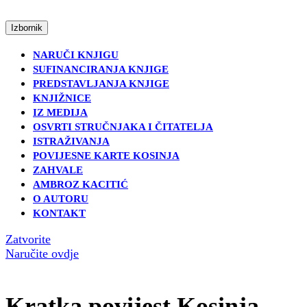
Skip
to
Open
Izbornik
content
Menu
Skip
NARUČI KNJIGU
to
SUFINANCIRANJA KNJIGE
content
PREDSTAVLJANJA KNJIGE
KNJIŽNICE
IZ MEDIJA
OSVRTI STRUČNJAKA I ČITATELJA
ISTRAŽIVANJA
POVIJESNE KARTE KOSINJA
ZAHVALE
AMBROZ KACITIĆ
O AUTORU
KONTAKT
Close
Zatvorite
Menu('Close
Naručite
Naručite ovdje
Menu','tour-
ovdje
travel-
agent');
Kratka povijest Kosinja