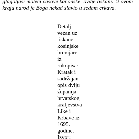
glagoljaši moleći časove kanonske, ovdje tiskani. U ovom
kraju narod je Boga nekad slavio u sedam crkava.
Detalj
vezan uz
tiskane
kosinjske
brevijare
iz
rukopisa:
Kratak i
sadržajan
opis dviju
županija
hrvatskog
kraljevstva
Like i
Krbave iz
1695.
godine.
Izvor: