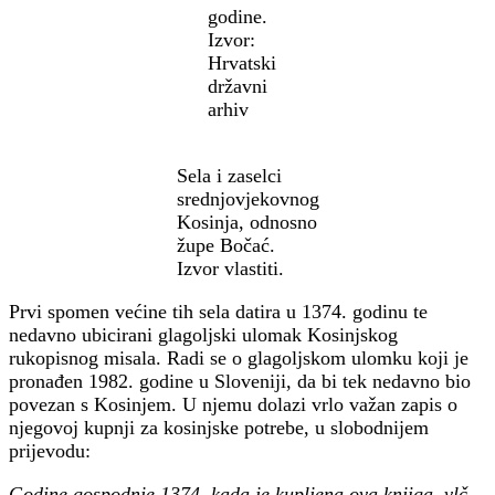
godine.
Izvor:
Hrvatski
državni
arhiv
Sela i zaselci
srednjovjekovnog
Kosinja, odnosno
župe Bočać.
Izvor vlastiti.
Prvi spomen većine tih sela datira u 1374. godinu te
nedavno ubicirani glagoljski ulomak Kosinjskog
rukopisnog misala. Radi se o glagoljskom ulomku koji je
pronađen 1982. godine u Sloveniji, da bi tek nedavno bio
povezan s Kosinjem. U njemu dolazi vrlo važan zapis o
njegovoj kupnji za kosinjske potrebe, u slobodnijem
prijevodu:
Godine gospodnje 1374. kada je kupljena ova knjiga, vlč.