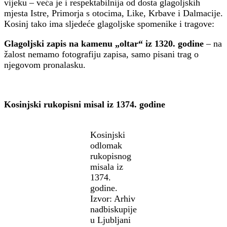
vijeku – veća je i respektabilnija od dosta glagoljskih
mjesta Istre, Primorja s otocima, Like, Krbave i Dalmacije.
Kosinj tako ima sljedeće glagoljske spomenike i tragove:
Glagoljski zapis na kamenu „oltar“ iz 1320. godine
– na
žalost nemamo fotografiju zapisa, samo pisani trag o
njegovom pronalasku.
Kosinjski rukopisni misal iz 1374. godine
Kosinjski
odlomak
rukopisnog
misala iz
1374.
godine.
Izvor: Arhiv
nadbiskupije
u Ljubljani