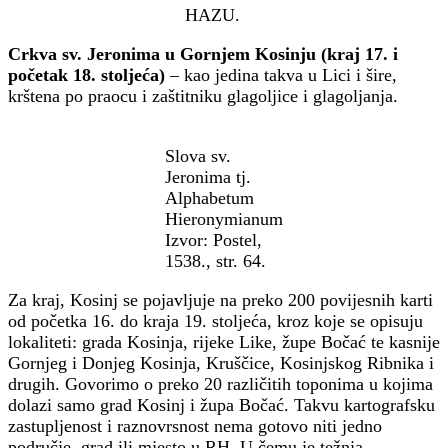
HAZU.
Crkva sv. Jeronima u Gornjem Kosinju (kraj 17. i
početak 18. stoljeća)
– kao jedina takva u Lici i šire,
krštena po praocu i zaštitniku glagoljice i glagoljanja.
Slova sv.
Jeronima tj.
Alphabetum
Hieronymianum
Izvor: Postel,
1538., str. 64.
Za kraj, Kosinj se pojavljuje na preko 200 povijesnih karti
od početka 16. do kraja 19. stoljeća, kroz koje se opisuju
lokaliteti: grada Kosinja, rijeke Like, župe Bočać te kasnije
Gornjeg i Donjeg Kosinja, Kruščice, Kosinjskog Ribnika i
drugih. Govorimo o preko 20 različitih toponima u kojima
dolazi samo grad Kosinj i župa Bočać. Takvu kartografsku
zastupljenost i raznovrsnost nema gotovo niti jedno
područje, grad ili mjesto u RH. U čemu je težnja