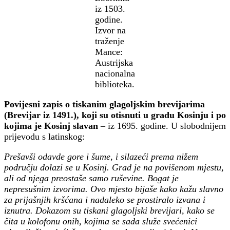
iz 1503.
godine.
Izvor na
traženje
Mance:
Austrijska
nacionalna
biblioteka.
Povijesni zapis o tiskanim glagoljskim brevijarima
(Brevijar iz 1491.), koji su otisnuti u gradu Kosinju i po
kojima je Kosinj slavan
– iz 1695. godine. U slobodnijem
prijevodu s latinskog:
Prešavši odavde gore i šume, i silazeći prema nižem
području dolazi se u Kosinj. Grad je na povišenom mjestu,
ali od njega preostaše samo ruševine. Bogat je
nepresušnim izvorima. Ovo mjesto bijaše kako kažu slavno
za prijašnjih kršćana i nadaleko se prostiralo izvana i
iznutra. Dokazom su tiskani glagoljski brevijari, kako se
čita u kolofonu onih, kojima se sada služe svećenici