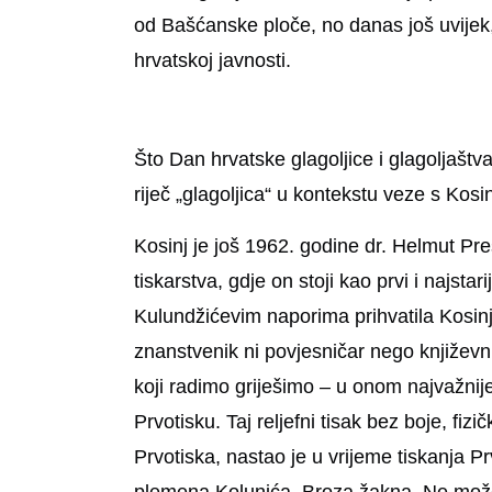
od Bašćanske ploče, no danas još uvijek
hrvatskoj javnosti.
Što Dan hrvatske glagoljice i glagoljaštva
riječ „glagoljica“ u kontekstu veze s Kos
Kosinj je još 1962. godine dr. Helmut Pr
tiskarstva, gdje on stoji kao prvi i najsta
Kulundžićevim naporima prihvatila Kosinj.
znanstvenik ni povjesničar nego književ
koji radimo griješimo – u onom najvažnijem
Prvotisku. Taj reljefni tisak bez boje, fi
Prvotiska, nastao je u vrijeme tiskanja 