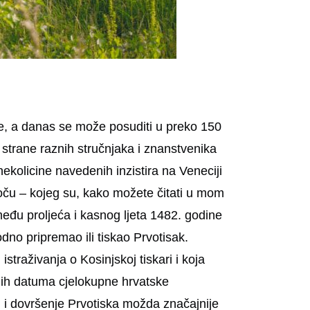
ije, a danas se može posuditi u preko 150
strane raznih stručnjaka i znanstvenika
nekolicine navedenih inzistira na Veneciji
 Roču – kojeg su, kako možete čitati u mom
između proljeća i kasnog ljeta 1482. godine
dno pripremao ili tiskao Prvotisak.
raživanja o Kosinjskoj tiskari i koja
ijih datuma cjelokupne hrvatske
3. i dovršenje Prvotiska možda značajnije