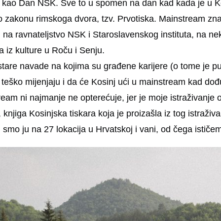
a kao Dan NSK. Sve to u spomen na dan kad kada je u Kos
po zakonu rimskoga dvora, tzv. Prvotiska. Mainstream zna
im na ravnateljstvo NSK i Staroslavenskog instituta, na ne
a iz kulture u Roču i Senju.
 stare navade na kojima su građene karijere (o tome je p
 teško mijenjaju i da će Kosinj ući u mainstream kad dođu
m ni najmanje ne opterećuje, jer je moje istraživanje 
 knjiga Kosinjska tiskara koja je proizašla iz tog istraž
i smo ju na 27 lokacija u Hrvatskoj i vani, od čega ističe