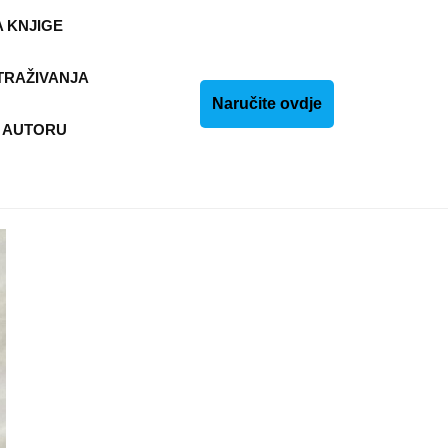
 KNJIGE
TRAŽIVANJA
Naručite
Naručite ovdje
 AUTORU
ovdje