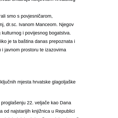
rali smo s povjesničarom,
inj, dr.sc. Ivanom Manceom. Njegov
 kulturnog i povijesnog bogatstva.
liko je ta baština danas prepoznata i
u i javnom prostoru te izazovima
ključnih mjesta hrvatske glagoljaške
 o proglašenju 22. veljače kao Dana
a od najstarijih knjižnica u Republici