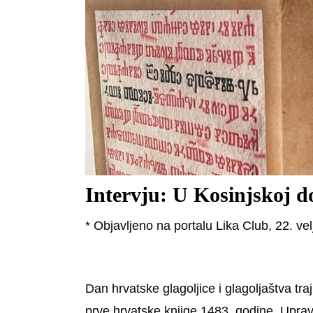
Intervju: U Kosinjskoj do
* Objavljeno na portalu Lika Club, 22. ve
Dan hrvatske glagoljice i glagoljaštva tr
prve hrvatske knjige 1483. godine. Uprav