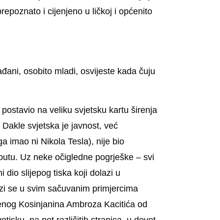
poznato i cijenjeno u ličkoj i općenito
rađani, osobito mladi, osvijeste kada čuju
postavio na veliku svjetsku kartu širenja
. Dakle svjetska je javnost, već
a imao ni Nikola Tesla), nije bio
putu. Uz neke očigledne pogrješke – svi
 dio slijepog tiska koji dolazi u
alazi se u svim sačuvanim primjercima
đenog Kosinjanina Ambroza Kacitića od