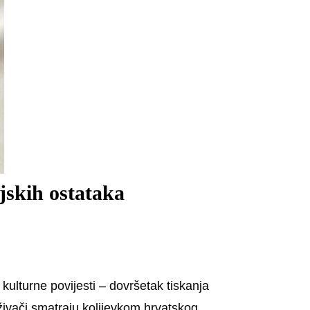
jskih ostataka
kulturne povijesti – dovršetak tiskanja
živači smatraju kolijevkom hrvatskog