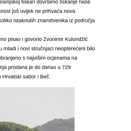
injskoj tiskari dovršeno tiskanje naše
nost još uvijek ne prihvaća nova
koliko istaknutih znanstvenika iz područja
uno pisao i govorio Zvonimir Kulundžić
 mladi i novi stručnjaci neopterećeni bilo
obranjeno s najvišim ocjenama na
ivanja prodana je do danas u 729
m Hrvatski sabor i Beč.