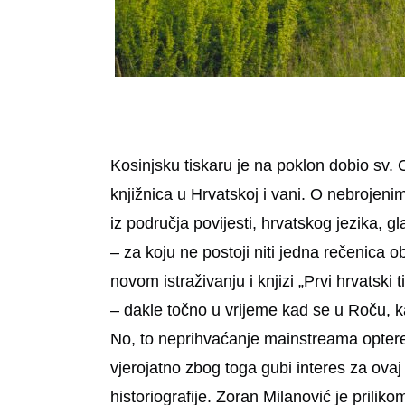
Kosinjsku tiskaru je na poklon dobio sv.
knjižnica u Hrvatskoj i vani. O nebrojen
iz područja povijesti, hrvatskog jezika, g
– za koju ne postoji niti jedna rečenica 
novom istraživanju i knjizi „Prvi hrvatski
– dakle točno u vrijeme kad se u Roču, k
No, to neprihvaćanje mainstreama optereć
vjerojatno zbog toga gubi interes za ova
historiografije. Zoran Milanović je prili