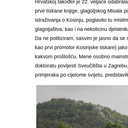
Hrvatskoj također je 22. veljače odabral
prve tiskane knjige, glagoljskog Misala 
istraživanja o Kosinju, poglavito tu misl
glagoljaštva, kao i na nekolicinu djelatnik
Da ne politiziram, sasvim je jasno da se
kao prvi promotor Kosinjske tiskare) jako
kakvom prošlošću. Mene osobno mainstrea
doktoratu povijesti Sveučilišta u Zagrebu,
primjeraka po cijelome svijetu, predstavil