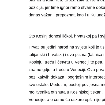
plemena Kolunića, Broza žakna. Ne možemo 
pozicija, jer time ignoriramo stvarne doka
danas važan i prepoznat, kao i u Kulundž
Što Kosinj donosi ličkoj, hrvatskoj pa i svj
Hrvati su jedini narod na svijetu koji je t
talijanski i hrvatski) i dva pisma (latinic
Kosinju, treću i četvrtu u Veneciji te pet
znamo gdje, a treću u Veneciji. Ova prva 
bez ikakvih dokaza i pogrješnim interpret
sve ostalo. Međutim, postoji povijesna mo
molitvenika otisnuta u Kosinjskoj tiskari
Venecije, a o čemu ću uskoro opširnije pis