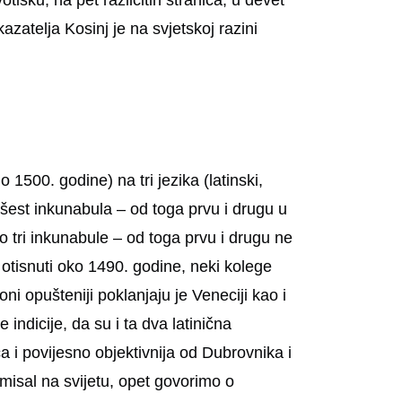
isku, na pet različitih stranica, u devet
azatelja Kosinj je na svjetskoj razini
 1500. godine) na tri jezika (latinski,
mo šest inkunabula – od toga prvu i drugu u
mo tri inkunabule – od toga prvu i drugu ne
 otisnuti oko 1490. godine, neki kolege
i opušteniji poklanjaju je Veneciji kao i
ndicije, da su i ta dva latinična
a i povijesno objektivnija od Dubrovnika i
i misal na svijetu, opet govorimo o