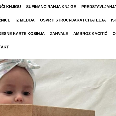
ČI KNJIGU
SUFINANCIRANJA KNJIGE
PREDSTAVLJANJA
ŽNICE
IZ MEDIJA
OSVRTI STRUČNJAKA I ČITATELJA
IS
JESNE KARTE KOSINJA
ZAHVALE
AMBROZ KACITIĆ
O
TAKT