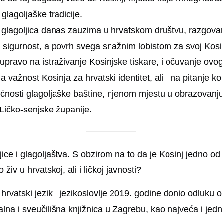
 glagoljaške tradicije.
e glagoljica danas zauzima u hrvatskom društvu, razgova
 sigurnost, a povrh svega snažnim lobistom za svoj Kos
upravo na istraživanje Kosinjske tiskare, i očuvanje ovog
žnost Kosinja za hrvatski identitet, ali i na pitanje ko
dućnosti glagoljaške baštine, njenom mjestu u obrazovanj
 Ličko-senjske županije.
ce i glagoljaštva. S obzirom na to da je Kosinj jedno od 
 živ u hrvatskoj, ali i ličkoj javnosti?
a hrvatski jezik i jezikoslovlje 2019. godine donio odluku
alna i sveučilišna knjižnica u Zagrebu, kao najveća i jedn