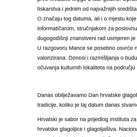
tiskarstva i jednim od najvažnijih središta
O značaju tog datuma, ali i o mjestu koj
informatičarom, stručnjakom za poslovnu
dugogodišnji znanstveni rad usmjeren je 
U razgovoru Mance se posebno osvrće na va
valorizirana. Donosi i razmišljanja o bu
očuvanja kulturnih lokaliteta na području
Danas obilježavamo Dan hrvatske glagolji
tradicije, koliko je taj datum danas stvarno
Hrvatski je sabor na prijedlog Instituta z
hrvatske glagoljice i glagoljaštva. Nacion