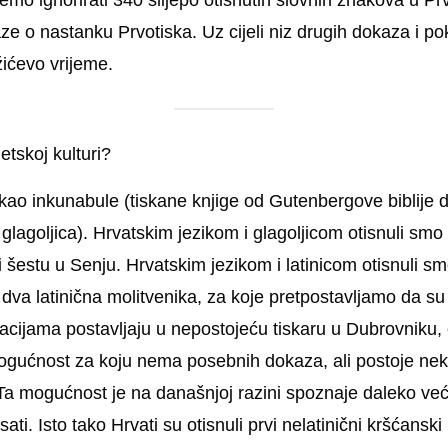
ignorirati 340 slijepo otisnutih slovnih znakova u Prvot
ze o nastanku Prvotiska. Uz cijeli niz drugih dokaza i pok
ićevo vrijeme.
etskoj kulturi?
iskao inkunabule (tiskane knjige od Gutenbergove biblije do
a i glagoljica). Hrvatskim jezikom i glagoljicom otisnuli s
u i šestu u Senju. Hrvatskim jezikom i latinicom otisnuli s
dva latinična molitvenika, za koje pretpostavljamo da su
acijama postavljaju u nepostojeću tiskaru u Dubrovniku, on
gućnost za koju nema posebnih dokaza, ali postoje neke i
. Ta mogućnost je na današnjoj razini spoznaje daleko već
ati. Isto tako Hrvati su otisnuli prvi nelatinični kršćansk