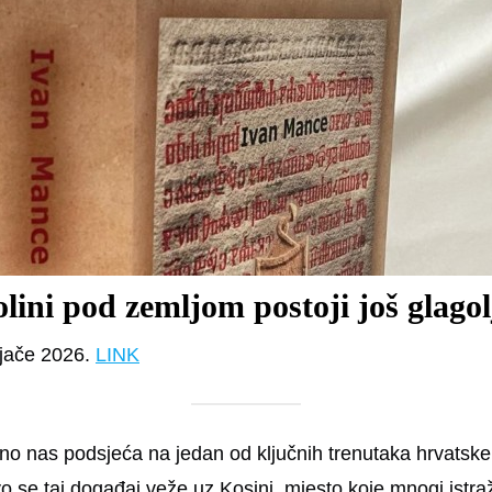
lini pod zemljom postoji još glagol
ljače 2026.
LINK
ajno nas podsjeća na jedan od ključnih trenutaka hrvatske 
o se taj događaj veže uz Kosinj, mjesto koje mnogi istra