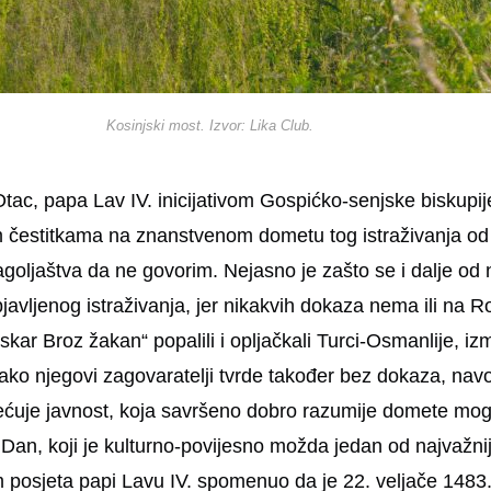
Kosinjski most. Izvor: Lika Club.
 Otac, papa Lav IV. inicijativom Gospićko-senjske biskup
im čestitkama na znanstvenom dometu tog istraživanja od 
lagoljaštva da ne govorim. Nejasno je zašto se i dalje od 
objavljenog istraživanja, jer nikakvih dokaza nema ili na
 tiskar Broz žakan“ popalili i opljačkali Turci-Osmanlije, 
ako njegovi zagovaratelji tvrde također bez dokaza, navo
uje javnost, koja savršeno dobro razumije domete mog ist
j Dan, koji je kulturno-povijesno možda jedan od najvažn
kom posjeta papi Lavu IV. spomenuo da je 22. veljače 148