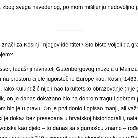
, zbog svega navedenog, po mom mišljenju nedovoljno pre
 znači za Kosinj i njegov identitet? Što biste voljeli da g
injem?
esser, tadašnji ravnatelj Gutenbergovog muzeja u Mainzu 
riji na prostoru cijele jugoistočne Europe kao: Kosinj 1483
 Iako Kulundžić nije imao fakultetsko obrazovanje (nije g
nik, on je danas dokazano bio na dobrom tragu i dobrom 
 bio je u pravu. On je prvi donio i opisao manji, ali važni
zički je dokaz bez presedana u hrvatskoj historiografiji, n
Prvotiska kao djelo – to danas sa sigurnošću znamo – ro