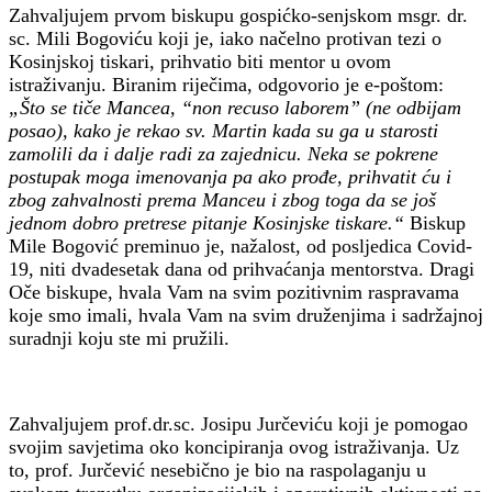
Zahvaljujem prvom biskupu gospićko-senjskom msgr. dr.
sc. Mili Bogoviću koji je, iako načelno protivan tezi o
Kosinjskoj tiskari, prihvatio biti mentor u ovom
istraživanju. Biranim riječima, odgovorio je e-poštom:
„Što se tiče Mancea, “non recuso laborem” (ne odbijam
posao), kako je rekao sv. Martin kada su ga u starosti
zamolili da i dalje radi za zajednicu. Neka se pokrene
postupak moga imenovanja pa ako prođe, prihvatit ću i
zbog zahvalnosti prema Manceu i zbog toga da se još
jednom dobro pretrese pitanje Kosinjske tiskare.“
Biskup
Mile Bogović preminuo je, nažalost, od posljedica Covid-
19, niti dvadesetak dana od prihvaćanja mentorstva. Dragi
Oče biskupe, hvala Vam na svim pozitivnim raspravama
koje smo imali, hvala Vam na svim druženjima i sadržajnoj
suradnji koju ste mi pružili.
Zahvaljujem prof.dr.sc. Josipu Jurčeviću koji je pomogao
svojim savjetima oko koncipiranja ovog istraživanja. Uz
to, prof. Jurčević nesebično je bio na raspolaganju u