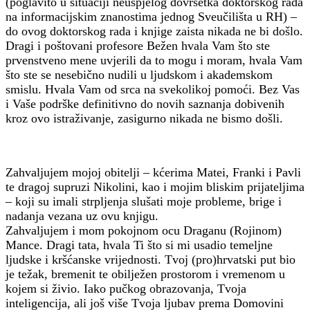
(poglavito u situaciji neuspjelog dovršetka doktorskog rada
na informacijskim znanostima jednog Sveučilišta u RH) –
do ovog doktorskog rada i knjige zaista nikada ne bi došlo.
Dragi i poštovani profesore Bežen hvala Vam što ste
prvenstveno mene uvjerili da to mogu i moram, hvala Vam
što ste se nesebično nudili u ljudskom i akademskom
smislu. Hvala Vam od srca na svekolikoj pomoći. Bez Vas
i Vaše podrške definitivno do novih saznanja dobivenih
kroz ovo istraživanje, zasigurno nikada ne bismo došli.
Zahvaljujem mojoj obitelji – kćerima Matei, Franki i Pavli
te dragoj supruzi Nikolini, kao i mojim bliskim prijateljima
– koji su imali strpljenja slušati moje probleme, brige i
nadanja vezana uz ovu knjigu.
Zahvaljujem i mom pokojnom ocu Draganu (Rojinom)
Mance. Dragi tata, hvala Ti što si mi usadio temeljne
ljudske i kršćanske vrijednosti. Tvoj (pro)hrvatski put bio
je težak, bremenit te obilježen prostorom i vremenom u
kojem si živio. Iako pučkog obrazovanja, Tvoja
inteligencija, ali još više Tvoja ljubav prema Domovini