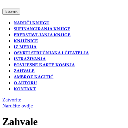
Skip
to
Open
Izbornik
content
Menu
Skip
NARUČI KNJIGU
to
SUFINANCIRANJA KNJIGE
content
PREDSTAVLJANJA KNJIGE
KNJIŽNICE
IZ MEDIJA
OSVRTI STRUČNJAKA I ČITATELJA
ISTRAŽIVANJA
POVIJESNE KARTE KOSINJA
ZAHVALE
AMBROZ KACITIĆ
O AUTORU
KONTAKT
Close
Zatvorite
Menu('Close
Naručite
Naručite ovdje
Menu','tour-
ovdje
travel-
Zahvale
agent');