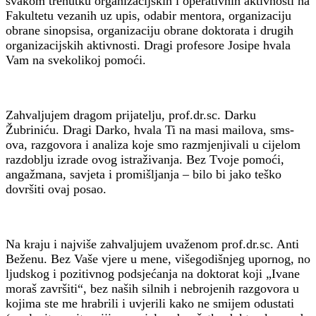
svakom trenutku organizacijskih i operativnih aktivnosti na
Fakultetu vezanih uz upis, odabir mentora, organizaciju
obrane sinopsisa, organizaciju obrane doktorata i drugih
organizacijskih aktivnosti. Dragi profesore Josipe hvala
Vam na svekolikoj pomoći.
Zahvaljujem dragom prijatelju, prof.dr.sc. Darku
Žubriniću. Dragi Darko, hvala Ti na masi mailova, sms-
ova, razgovora i analiza koje smo razmjenjivali u cijelom
razdoblju izrade ovog istraživanja. Bez Tvoje pomoći,
angažmana, savjeta i promišljanja – bilo bi jako teško
dovršiti ovaj posao.
Na kraju i najviše zahvaljujem uvaženom prof.dr.sc. Anti
Beženu. Bez Vaše vjere u mene, višegodišnjeg upornog, no
ljudskog i pozitivnog podsjećanja na doktorat koji „Ivane
moraš završiti“, bez naših silnih i nebrojenih razgovora u
kojima ste me hrabrili i uvjerili kako ne smijem odustati