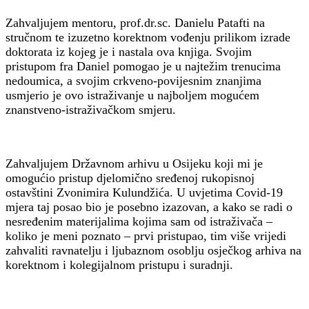
?
>
Zahvaljujem mentoru, prof.dr.sc. Danielu Patafti na
stručnom te izuzetno korektnom vođenju prilikom izrade
doktorata iz kojeg je i nastala ova knjiga. Svojim
pristupom fra Daniel pomogao je u najtežim trenucima
nedoumica, a svojim crkveno-povijesnim znanjima
usmjerio je ovo istraživanje u najboljem mogućem
znanstveno-istraživačkom smjeru.
Zahvaljujem Državnom arhivu u Osijeku koji mi je
omogućio pristup djelomično sređenoj rukopisnoj
ostavštini Zvonimira Kulundžića. U uvjetima Covid-19
mjera taj posao bio je posebno izazovan, a kako se radi o
nesređenim materijalima kojima sam od istraživača –
koliko je meni poznato – prvi pristupao, tim više vrijedi
zahvaliti ravnatelju i ljubaznom osoblju osječkog arhiva na
korektnom i kolegijalnom pristupu i suradnji.