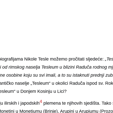
 biografijama Nikole Tesle možemo pročitati sljedeće:
„Tes
i od rimskog naselja Tesleum u blizini Raduča rodnog mje
e osobine koju su svi imali, a to su istaknuti prednji zub
 antičko naselje „Tesleum“ u okolici Raduča ispod sv. Ro
Tesleum“ u Donjem Kosinju u Lici?
4
u ilirskih i japodskih
plemena te njihovih sjedišta. Tako s
), Monetini u Monetiumu (Brinje), Arupini u Arupiumu (Pro