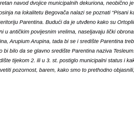
retan navod dvojice municipalnih dekuriona, neobično j
sinja na lokalitetu Begovača nalazi se poznati “Pisani 
a teritoriju Parentina. Budući da je utvđeno kako su Ortop
ni u antičkim povijesnim vrelima, naseljavaju lički obrona
na, Arupium Arupina, tada bi se i središte Parentina tre
 bi bilo da se glavno središte Parentina naziva Tesleum.
šte tijekom 2. ili u 3. st. postiglo municipalni status i ka
svetiti pozornost, barem, kako smo to prethodno objasnili