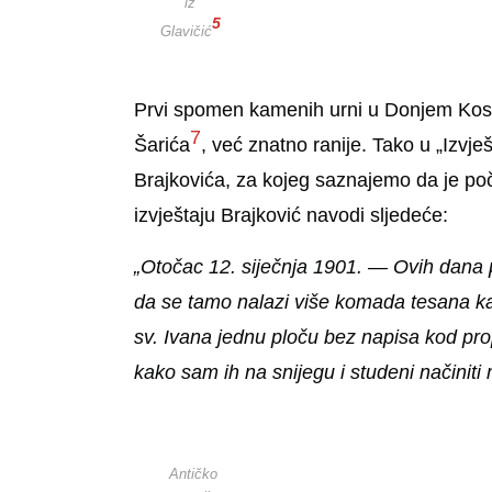
iz
5
Glavičić
Prvi spomen kamenih urni u Donjem Kosinju
7
Šarića
, već znatno ranije. Tako u „Izvje
Brajkovića, za kojeg saznajemo da je po
izvještaju Brajković navodi sljedeće:
„
Otočac 12. siječnja 1901
. — Ovih dana p
da se tamo nalazi više komada tesana k
sv. Ivana jednu ploču bez napisa kod pro
kako sam ih na snijegu i studeni načiniti
Antičko