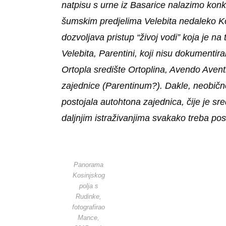
natpisu s urne iz Basarice nalazimo konk
šumskim predjelima Velebita nedaleko Ko
dozvoljava pristup “živoj vodi” koja je n
Velebita, Parentini, koji nisu dokumentira
Ortopla središte Ortoplina, Avendo Aventi
zajednice (Parentinum?). Dakle, neobično
postojala autohtona zajednica, čije je sredi
daljnjim istraživanjima svakako treba po
Panorama
Kosinjskog
polja s
Rudinke,
fotografirao
Mance,