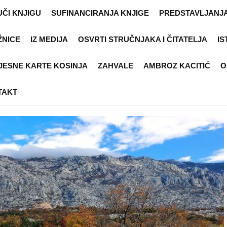
ČI KNJIGU
SUFINANCIRANJA KNJIGE
PREDSTAVLJANJA
ŽNICE
IZ MEDIJA
OSVRTI STRUČNJAKA I ČITATELJA
IS
JESNE KARTE KOSINJA
ZAHVALE
AMBROZ KACITIĆ
O
TAKT