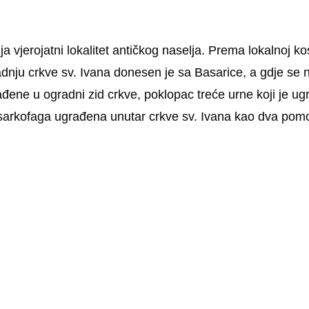
lja vjerojatni lokalitet antičkog naselja. Prema lokalnoj k
dnju crkve sv. Ivana donesen je sa Basarice, a gdje se na
đene u ogradni zid crkve, poklopac treće urne koji je u
 sarkofaga ugrađena unutar crkve sv. Ivana kao dva pomo