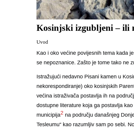
Kosinjski izgubljeni – i
Uvod
Kao i oko većine povijesnih tema kada je 
se nepoznanice. Zašto je tome tako ne z
Istražujući nedavno Pisani kamen u Kosi
nekorespondiranje) oko kosinjskih Pare
većina istraživača postavlja ih na podru
dostupne literature koja ga postavlja ka
2
municipija
na području današnjeg Donjeg
Tesleumu“ kao razumljiv sam po sebi. No 