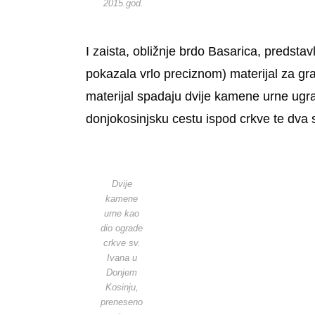
2015.god.
I zaista, obližnje brdo Basarica, predstav
pokazala vrlo preciznom) materijal za gra
materijal spadaju dvije kamene urne ugra
donjokosinjsku cestu ispod crkve te dva
Dvije
kamene
urne kao
dio ograde
crkve sv.
Ivana u
Donjem
Kosinju,
preneseno