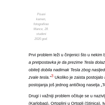
Pisani
kamen,
fotografirao
Mance, 28.
studeni
2020.god.
Prvi problem leži u činjenici što u nekim
a pretpostavka je da prezime Tesla dolaz
obitelj dobila nadimak Tesla zbog nasljedn
3
zvale tesla.“
Ukoliko je zaista postojalo
postojanja još jednog antičkog naselja „
Drugi i važniji problem očituje se u nazivlj
(Karlobag), Ortoplini u Ortopli (Stinica