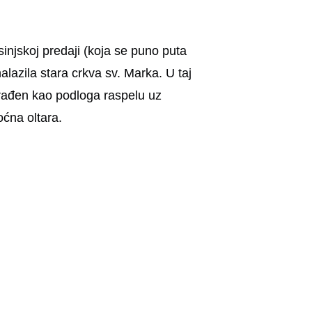
osinjskoj predaji (koja se puno puta
lazila stara crkva sv. Marka. U taj
građen kao podloga raspelu uz
ćna oltara.