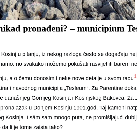
li nikad pronađeni? – municipium T
Kosinj u pitanju, iz nekog razloga često se događaju neja
namo, no svakako možemo pokušati rasvijetliti barem ne
1
nju, a o čemu donosim i neke nove detalje u svom radu
ntina i navodnog municipija „Tesleum“. Za Parentine d
čje današnjeg Gornjeg Kosinja i Kosinjskog Bakovca. Za 
o pronalazak u Donjem Kosinju 1901.god. Taj kameni natp
 Kosinja. I sām sam mnogo puta, ne promišljajući dublj
da li je tome zaista tako?