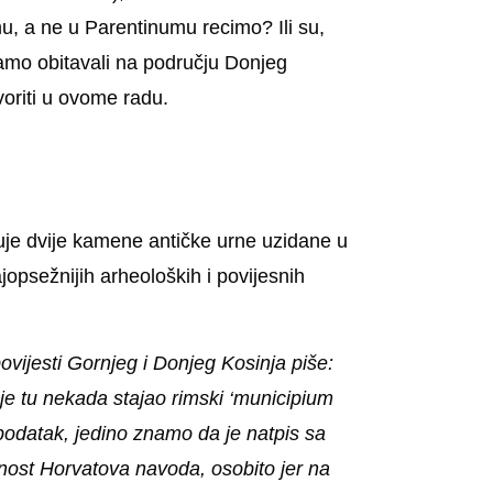
umu, a ne u Parentinumu recimo? Ili su,
mo obitavali na području Donjeg
oriti u ovome radu.
uje dvije kamene antičke urne uzidane u
jopsežnijih arheoloških i povijesnih
povijesti Gornjeg i Donjeg Kosinja piše:
je tu nekada stajao rimski ‘municipium
podatak, jedino znamo da je natpis sa
ost Horvatova navoda, osobito jer na