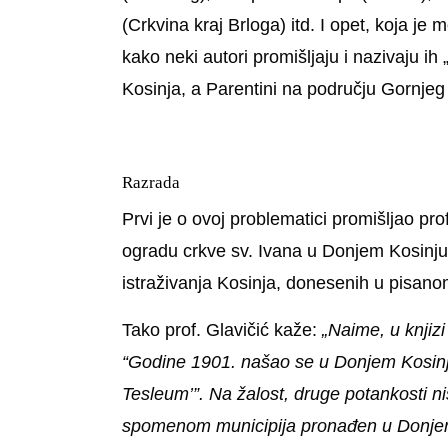
(Crkvina kraj Brloga) itd. I opet, koja je
kako neki autori promišljaju i nazivaju ih 
Kosinja, a Parentini na području Gornjeg
Razrada
Prvi je o ovoj problematici promišljao pro
ogradu crkve sv. Ivana u Donjem Kosinju. 
istraživanja Kosinja, donesenih u pisano
Tako prof. Glavičić kaže:
„Naime, u knjizi
“Godine 1901. našao se u Donjem Kosinju
Tesleum’”. Na žalost, druge potankosti n
spomenom municipija pronađen u Donjem 