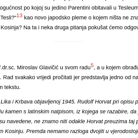
 mogućnost po kojoj su jedino Parentini obitavali u Tesle
13
„Tesli?“
kao novo japodsko pleme o kojem ništa ne zna
 Kosinja? Na ta i neka druga pitanja pokušat ćemo odgov
5
f.dr.sc. Miroslav Glavičić u svom radu
, a u kojem obrađ
Rad svakako vrijedi pročitati jer predstavlja jedno od na
m tekstu.
 Lika i Krbava objavljenoj 1945. Rudolf Horvat pri opisu 
 kamen s latinskim natpisom, iz kojega se razabire, da 
isu navedene, ne znamo niti odakle Horvat preuzima taj 
Kosinju. Premda nemamo razloga dvojiti u vjerodostojn