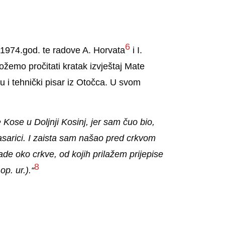
6
i 1974.god. te radove A. Horvata
i I.
možemo pročitati kratak izvještaj Mate
 i tehnički pisar iz Otočca. U svom
Kose u Doljnji Kosinj, jer sam čuo bio,
arici. I zaista sam našao pred crkvom
de oko crkve, od kojih prilažem prijepise
8
p. ur.).“