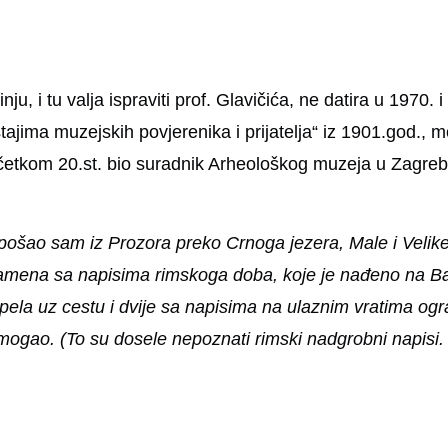
, i tu valja ispraviti prof. Glavičića, ne datira u 1970. 
štajima muzejskih povjerenika i prijatelja“ iz 1901.god., 
četkom 20.st. bio suradnik Arheološkog muzeja u Zagrebu
ošao sam iz Prozora preko Crnoga jezera, Male i Velike 
amena sa napisima rimskoga doba, koje je nađeno na Bas
pela uz cestu i dvije sa napisima na ulaznim vratima ogra
 mogao. (To su dosele nepoznati rimski nadgrobni napisi. o