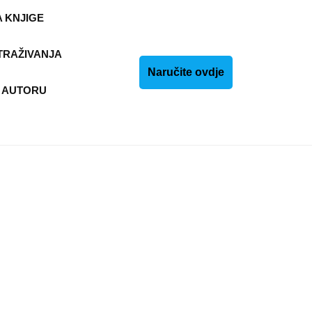
 KNJIGE
TRAŽIVANJA
Naručite
Naručite ovdje
 AUTORU
ovdje