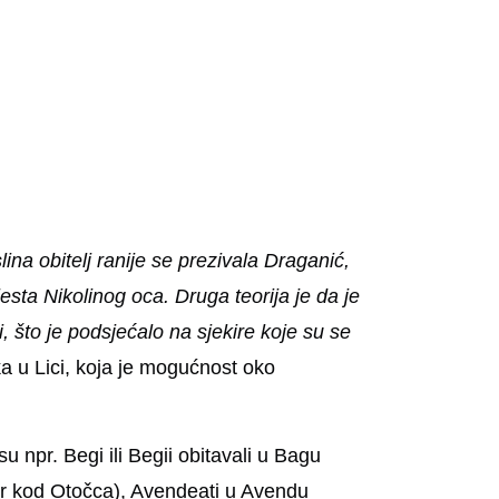
lina obitelj ranije se prezivala Draganić,
sta Nikolinog oca. Druga teorija je da je
i, što je podsjećalo na sjekire koje su se
ka u Lici, koja je mogućnost oko
u npr. Begi ili Begii obitavali u Bagu
zor kod Otočca), Avendeati u Avendu