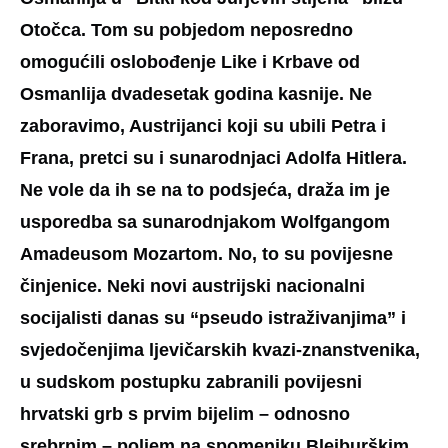
Otočca. Tom su pobjedom neposredno
omogućili oslobođenje Like i Krbave od
Osmanlija dvadesetak godina kasnije. Ne
zaboravimo, Austrijanci koji su ubili Petra i
Frana, pretci su i sunarodnjaci Adolfa Hitlera.
Ne vole da ih se na to podsjeća, draža im je
usporedba sa sunarodnjakom Wolfgangom
Amadeusom Mozartom. No, to su povijesne
činjenice. Neki novi austrijski nacionalni
socijalisti danas su “pseudo istraživanjima” i
svjedočenjima ljevičarskih kvazi-znanstvenika,
u sudskom postupku zabranili povijesni
hrvatski grb s prvim bijelim – odnosno
srebrnim – poljem na spomeniku Bleiburškim