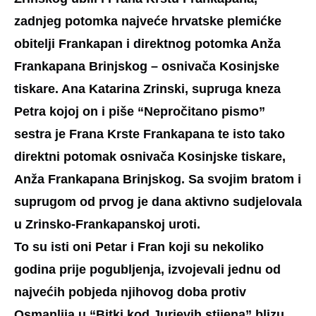
zadnjeg potomka najveće hrvatske plemićke
obitelji Frankapan i direktnog potomka Anža
Frankapana Brinjskog – osnivača Kosinjske
tiskare. Ana Katarina Zrinski, supruga kneza
Petra kojoj on i piše “Nepročitano pismo”
sestra je Frana Krste Frankapana te isto tako
direktni potomak osnivača Kosinjske tiskare,
Anža Frankapana Brinjskog. Sa svojim bratom i
suprugom od prvog je dana aktivno sudjelovala
u Zrinsko-Frankapanskoj uroti.
To su isti oni Petar i Fran koji su nekoliko
godina prije pogubljenja, izvojevali jednu od
najvećih pobjeda njihovog doba protiv
Osmanlija u “Bitki kod Jurjevih stijena” blizu