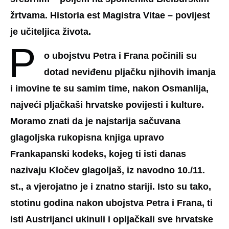
žrtvama. Historia est Magistra Vitae – povijest
je učiteljica života.
P
o ubojstvu Petra i Frana počinili su
dotad neviđenu pljačku njihovih imanja
i imovine te su samim time, nakon Osmanlija,
najveći pljačkaši hrvatske povijesti i kulture.
Moramo znati da je najstarija sačuvana
glagoljska rukopisna knjiga upravo
Frankapanski kodeks, kojeg ti isti danas
nazivaju Kločev glagoljaš, iz navodno 10./11.
st., a vjerojatno je i znatno stariji. Isto su tako,
stotinu godina nakon ubojstva Petra i Frana, ti
isti Austrijanci ukinuli i opljačkali sve hrvatske