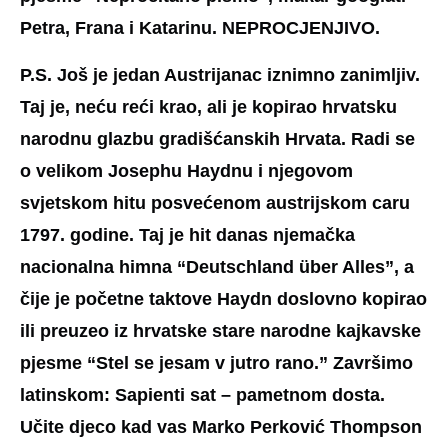
Petra, Frana i Katarinu. NEPROCJENJIVO.
P.S. Još je jedan Austrijanac iznimno zanimljiv.
Taj je, neću reći krao, ali je kopirao hrvatsku
narodnu glazbu gradišćanskih Hrvata. Radi se
o velikom Josephu Haydnu i njegovom
svjetskom hitu posvećenom austrijskom caru
1797. godine. Taj je hit danas njemačka
nacionalna himna “Deutschland über Alles”, a
čije je početne taktove Haydn doslovno kopirao
ili preuzeo iz hrvatske stare narodne kajkavske
pjesme “Stel se jesam v jutro rano.” Završimo
latinskom: Sapienti sat – pametnom dosta.
Učite djeco kad vas Marko Perković Thompson