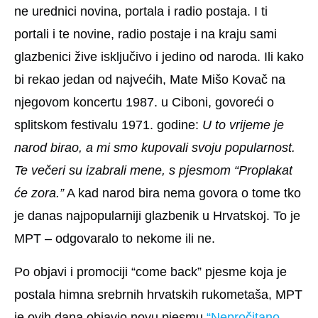
ne urednici novina, portala i radio postaja. I ti
portali i te novine, radio postaje i na kraju sami
glazbenici žive isključivo i jedino od naroda. Ili kako
bi rekao jedan od najvećih, Mate Mišo Kovač na
njegovom koncertu 1987. u Ciboni, govoreći o
splitskom festivalu 1971. godine:
U to vrijeme je
narod birao, a mi smo kupovali svoju popularnost.
Te večeri su izabrali mene, s pjesmom “Proplakat
će zora.”
A kad narod bira nema govora o tome tko
je danas najpopularniji glazbenik u Hrvatskoj. To je
MPT – odgovaralo to nekome ili ne.
Po objavi i promociji “come back” pjesme koja je
postala himna srebrnih hrvatskih rukometaša, MPT
je ovih dana objavio novu pjesmu
“Nepročitano