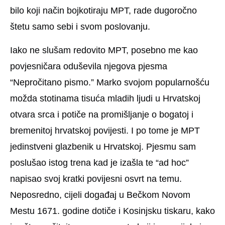
bilo koji način bojkotiraju MPT, rade dugoročno
štetu samo sebi i svom poslovanju.
Iako ne slušam redovito MPT, posebno me kao
povjesničara oduševila njegova pjesma
“Nepročitano pismo.” Marko svojom popularnošću
možda stotinama tisuća mladih ljudi u Hrvatskoj
otvara srca i potiče na promišljanje o bogatoj i
bremenitoj hrvatskoj povijesti. I po tome je MPT
jedinstveni glazbenik u Hrvatskoj. Pjesmu sam
poslušao istog trena kad je izašla te “ad hoc”
napisao svoj kratki povijesni osvrt na temu.
Neposredno, cijeli događaj u Bečkom Novom
Mestu 1671. godine dotiče i Kosinjsku tiskaru, kako