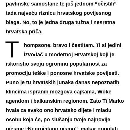
pavlinske samostane te još jednom “očistili”
tada najveću riznicu hrvatskog povijesnog
blaga. No, to je jedna druga tužna i nesretna
hrvatska priča.
T
hompsone, bravo i čestitam. Ti si jedini
izvođač u modernoj Hrvatskoj koji je
iskoristio svoju ogromnu popularnost za
promociju teške i ponosne hrvatske povijesti.
Puno je tu hrvatskih junaka danas nepoznatih
klincima ispranih mozgova cajkama, Woke
agendom i balkanskim regionom. Zato Ti Marko
hvala za svako ono hrvatsko dijete i mladu
osobu koja će, po slušanju tvoje najnovije
pjesme “Nepročitano pismo”, makar googlati