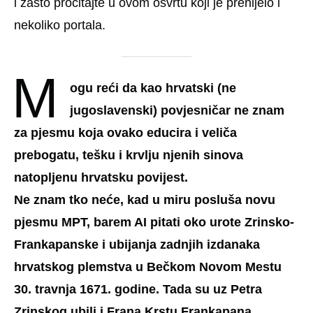
i zašto pročitajte u ovom osvrtu koji je prenijelo i
nekoliko portala.
M
ogu reći da kao hrvatski (ne
jugoslavenski) povjesničar ne znam
za pjesmu koja ovako educira i veliča
prebogatu, tešku i krvlju njenih sinova
natopljenu hrvatsku povijest.
Ne znam tko neće, kad u miru posluša novu
pjesmu MPT, barem AI pitati oko urote Zrinsko-
Frankapanske i ubijanja zadnjih izdanaka
hrvatskog plemstva u Bečkom Novom Mestu
30. travnja 1671. godine. Tada su uz Petra
Zrinskog ubili i Frana Krstu Frankapana,