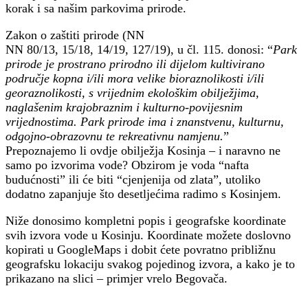
korak i sa našim parkovima prirode.
Zakon o zaštiti prirode (NN
NN 80/13, 15/18, 14/19, 127/19), u čl. 115. donosi: “
Park
prirode je prostrano prirodno ili dijelom kultivirano
područje kopna i/ili mora velike bioraznolikosti i/ili
georaznolikosti, s vrijednim ekološkim obilježjima,
naglašenim krajobraznim i kulturno-povijesnim
vrijednostima. Park prirode ima i znanstvenu, kulturnu,
odgojno-obrazovnu te rekreativnu namjenu.
”
Prepoznajemo li ovdje obilježja Kosinja – i naravno ne
samo po izvorima vode? Obzirom je voda “nafta
budućnosti” ili će biti “cjenjenija od zlata”, utoliko
dodatno zapanjuje što desetljećima radimo s Kosinjem.
Niže donosimo kompletni popis i geografske koordinate
svih izvora vode u Kosinju. Koordinate možete doslovno
kopirati u GoogleMaps i dobit ćete povratno približnu
geografsku lokaciju svakog pojedinog izvora, a kako je to
prikazano na slici – primjer vrelo Begovača.