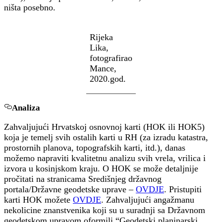
ništa posebno.
Rijeka
Lika,
fotografirao
Mance,
2020.god.
Analiza
Zahvaljujući Hrvatskoj osnovnoj karti (HOK ili HOK5)
koja je temelj svih ostalih karti u RH (za izradu katastra,
prostornih planova, topografskih karti, itd.), danas
možemo napraviti kvalitetnu analizu svih vrela, vrilica i
izvora u kosinjskom kraju. O HOK se može detaljnije
pročitati na stranicama Središnjeg državnog
portala/Državne geodetske uprave –
OVDJE
. Pristupiti
karti HOK možete
OVDJE
. Zahvaljujući angažmanu
nekolicine znanstvenika koji su u suradnji sa Državnom
geodetskom upravom oformili “Geodetski planinarski