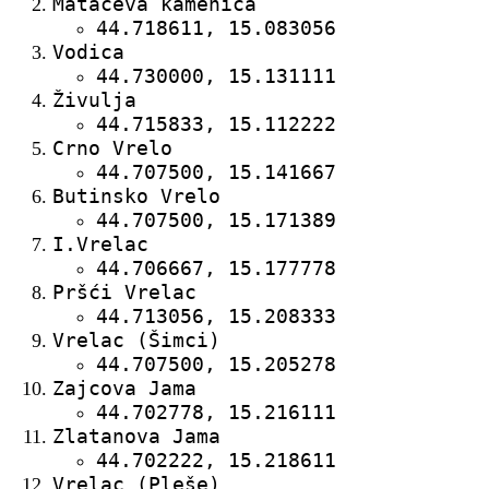
Mataćeva kamenica
44.718611, 15.083056
Vodica
44.730000, 15.131111
Živulja
44.715833, 15.112222
Crno Vrelo
44.707500, 15.141667
Butinsko Vrelo
44.707500, 15.171389
I.Vrelac
44.706667, 15.177778
Pršći Vrelac
44.713056, 15.208333
Vrelac (Šimci)
44.707500, 15.205278
Zajcova Jama
44.702778, 15.216111
Zlatanova Jama
44.702222, 15.218611
Vrelac (Pleše)