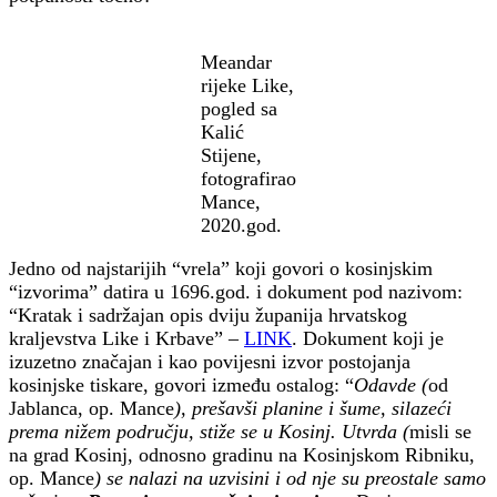
Meandar
rijeke Like,
pogled sa
Kalić
Stijene,
fotografirao
Mance,
2020.god.
Jedno od najstarijih “vrela” koji govori o kosinjskim
“izvorima” datira u 1696.god. i dokument pod nazivom:
“Kratak i sadržajan opis dviju županija hrvatskog
kraljevstva Like i Krbave” –
LINK
. Dokument koji je
izuzetno značajan i kao povijesni izvor postojanja
kosinjske tiskare, govori između ostalog: “
Odavde (
od
Jablanca, op. Mance
), prešavši planine i šume, silazeći
prema nižem području, stiže se u Kosinj. Utvrda (
misli se
na grad Kosinj, odnosno gradinu na Kosinjskom Ribniku,
op. Mance
) se nalazi na uzvisini i od nje su preostale samo