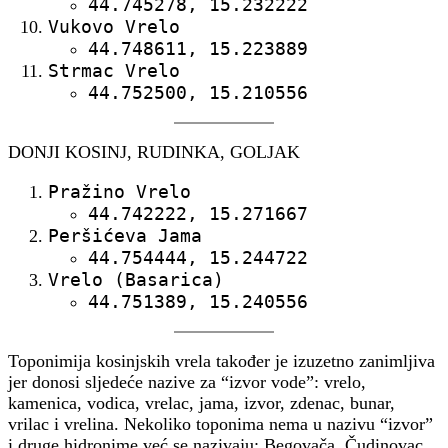
44.745278, 15.232222
Vukovo Vrelo
44.748611, 15.223889
Strmac Vrelo
44.752500, 15.210556
DONJI KOSINJ, RUDINKA, GOLJAK
Pražino Vrelo
44.742222, 15.271667
Peršićeva Jama
44.754444, 15.244722
Vrelo (Basarica)
44.751389, 15.240556
Toponimija kosinjskih vrela također je izuzetno zanimljiva
jer donosi sljedeće nazive za “izvor vode”: vrelo,
kamenica, vodica, vrelac, jama, izvor, zdenac, bunar,
vrilac i vrelina. Nekoliko toponima nema u nazivu “izvor”
i druge hidronime već se nazivaju: Begovača, Čudinovac,