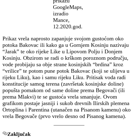
prikazu
GoogleMaps,
izradio
Mance,
12.2020.god.
Prikaz vrela naprosto zapanjuje svojom gustoćom oko
potoka Bakovac ili kako ga u Gornjem Kosinju nazivaju
“Jarak” te oko rijeke Like u Lipovom Polju i Donjem
Kosinju. Obzirom se radi o krškom poroznom području,
vode probijaju sa obje strane kosinjskih “brdina” kroz
“vrilice” te potom pune potok Bakovac (koji se ulijeva u
rijeku Liku), kao i samu rijeku Liku. Pritisak voda radi
konstitucije samog terena (završetak kosinjske doline)
popušta pomakom od same doline prema Begovači (ili
prema Mlakvi) te se gustoća vrela smanjuje. Ovom
grafikom postaje jasniji i sukob drevnih Ilirskih plemena
Ortoplina i Parentina (utanačen na Pisanom kamenu) oko
vrela Begovače (prvo vrelo desno od Pisanog kamena).
Zaključak