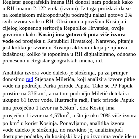
Registar geografskih imena RH donosi nam podatak kako
u RH imamo 2.122 vrela (izvora). Iz toga proizlazi da se
na kosinjskom mikropodručju području nalazi gotovo 2%
svih izvora vode u RH. Obzirom na površinu Kosinja i
cijelog kopnenog teritorija Republike Hrvatske, ovdje
govorimo kako
Kosinj ima gotovo 6 puta više izvora
vode
od prosjeka u Republici Hrvatskoj. Naravno, pitanje
jest koliko je izvora u Kosinju aktivno i koja je njihova
izdašnost; koliko je toponima u RH digitalizirano, odnosno
preneseno u Registar geografskih imena, itd.
Analitika izvora vode daleko je složenija, pa za primjer
donosimo
rad
Stjepana Miletića, koji analizira izvore pitke
vode na području Parka prirode Papuk. Tako se PP Papuk
2
prostire na 336km
, a na tom području Miletić detektira
ukupno 61 izvor vode. Ilustracije radi, Park prirode Papuk
2
ima prosječno 1 izvor na 5,5km
, dok Kosinj ima
2
prosječno 1 izvor na 4,57km
, a što je oko 20% više izvora
2
po km
u korist Kosinja. Ponavljamo, analitika izvora
vode daleko je složenija, no razvidno je, analizirajući
dostupne podatke, da kosinjski kraj po izvorima vode ide u