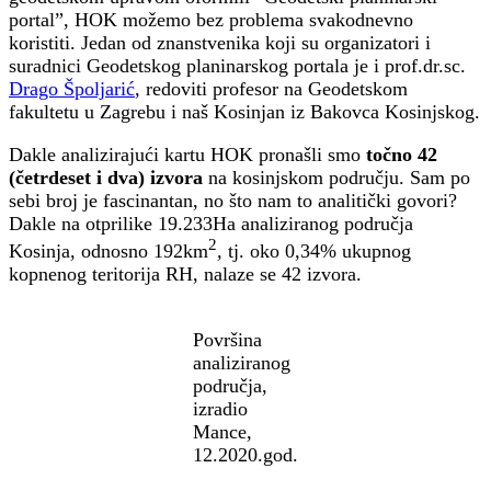
portal”, HOK možemo bez problema svakodnevno
koristiti. Jedan od znanstvenika koji su organizatori i
suradnici Geodetskog planinarskog portala je i prof.dr.sc.
Drago Špoljarić
, redoviti profesor na Geodetskom
fakultetu u Zagrebu i naš Kosinjan iz Bakovca Kosinjskog.
Dakle analizirajući kartu HOK pronašli smo
točno 42
(četrdeset i dva) izvora
na kosinjskom području. Sam po
sebi broj je fascinantan, no što nam to analitički govori?
Dakle na otprilike 19.233Ha analiziranog područja
2
Kosinja, odnosno 192km
, tj. oko 0,34% ukupnog
kopnenog teritorija RH, nalaze se 42 izvora.
Površina
analiziranog
područja,
izradio
Mance,
12.2020.god.