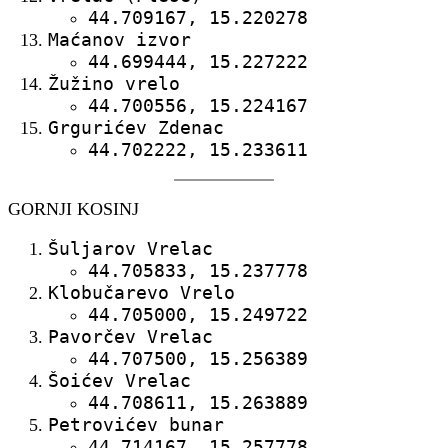
44.709167, 15.220278
Maćanov izvor
44.699444, 15.227222
Žužino vrelo
44.700556, 15.224167
Grgurićev Zdenac
44.702222, 15.233611
GORNJI KOSINJ
Šuljarov Vrelac
44.705833, 15.237778
Klobučarevo Vrelo
44.705000, 15.249722
Pavorčev Vrelac
44.707500, 15.256389
Šoićev Vrelac
44.708611, 15.263889
Petrovićev bunar
44.714167, 15.257778