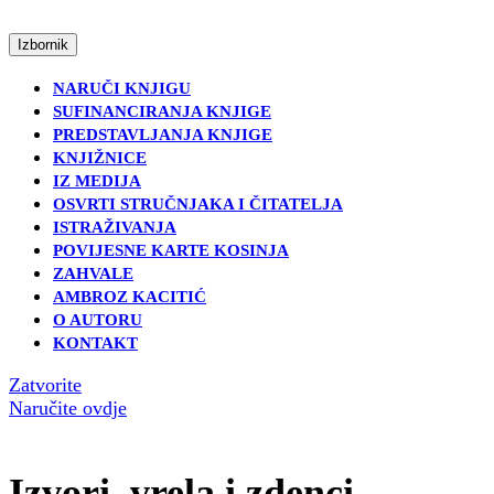
Skip
to
Open
Izbornik
content
Menu
Skip
NARUČI KNJIGU
to
SUFINANCIRANJA KNJIGE
content
PREDSTAVLJANJA KNJIGE
KNJIŽNICE
IZ MEDIJA
OSVRTI STRUČNJAKA I ČITATELJA
ISTRAŽIVANJA
POVIJESNE KARTE KOSINJA
ZAHVALE
AMBROZ KACITIĆ
O AUTORU
KONTAKT
Close
Zatvorite
Menu('Close
Naručite
Naručite ovdje
Menu','tour-
ovdje
travel-
agent');
Izvori, vrela i zdenci