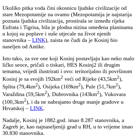
Ukoliko pitka voda čini okosnicu ljudske civilizacije od
stare Mezopotamije na ovamo (Mezopotamija je najstarija
poznata ljudska civilizacija, prostirala se između rijeka
Eufrata i Tigrisa, bila je plodna nizina omeđena planinama
u kojoj su poplave i suše utjecale na život njenih
stanovnika –
LINK
), zaista ne čudi da je Kosinj bio
naseljen od Antike.
Isto tako, za sve one koji Kosinj postavljaju kao neko malo
ličko seoce, pričali o tiskari, HES Kosinj2 ili drugim
temama, vrijedi ilustrirati i ovo: teritorijalno ili površinom
2
2
Kosinj je sa svojih 192km
veći od Rijeke (43,5km
),
2
2
2
Splita (79,4km
), Osijeka (169km
), Pule (51,7km
),
2
2
Varaždina (59,5km
), Dubrovnika (143km
), Vukovara
2
(100,3km
), i da ne nabrajamo druge manje gradove u
Hrvatskoj –
LINK
.
Nadalje, Kosinj je 1882.god. imao 8.287 stanovnika, a
Zagreb je, kao najnaseljeniji grad u RH, u to vrijeme imao
30.830 stanovnika.