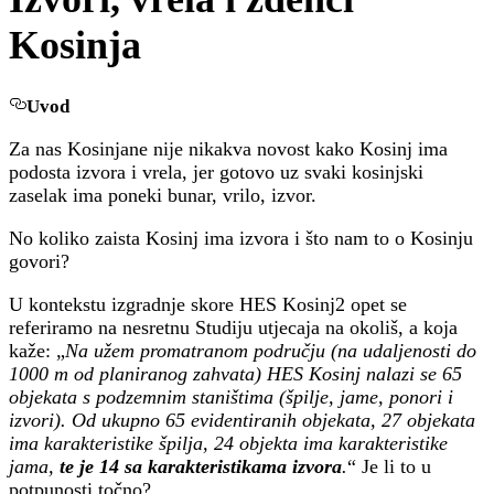
?
>
Kosinja
Uvod
Za nas Kosinjane nije nikakva novost kako Kosinj ima
podosta izvora i vrela, jer gotovo uz svaki kosinjski
zaselak ima poneki bunar, vrilo, izvor.
No koliko zaista Kosinj ima izvora i što nam to o Kosinju
govori?
U kontekstu izgradnje skore HES Kosinj2 opet se
referiramo na nesretnu Studiju utjecaja na okoliš, a koja
kaže: „
Na užem promatranom području (na udaljenosti do
1000 m od planiranog zahvata) HES Kosinj nalazi se 65
objekata s podzemnim staništima (špilje, jame, ponori i
izvori). Od ukupno 65 evidentiranih objekata, 27 objekata
ima karakteristike špilja, 24 objekta ima karakteristike
jama,
te je 14 sa karakteristikama izvora
.
“ Je li to u
potpunosti točno?