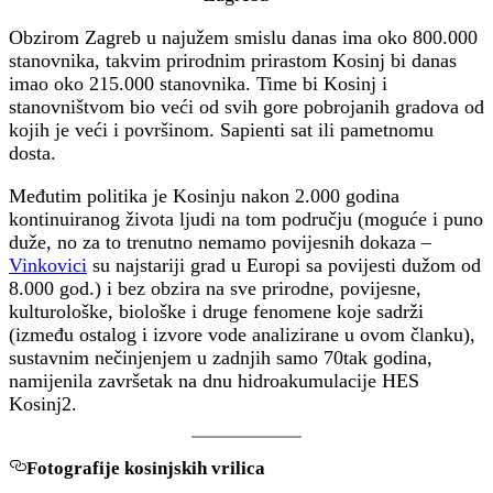
Obzirom Zagreb u najužem smislu danas ima oko 800.000
stanovnika, takvim prirodnim prirastom Kosinj bi danas
imao oko 215.000 stanovnika. Time bi Kosinj i
stanovništvom bio veći od svih gore pobrojanih gradova od
kojih je veći i površinom. Sapienti sat ili pametnomu
dosta.
Međutim politika je Kosinju nakon 2.000 godina
kontinuiranog života ljudi na tom području (moguće i puno
duže, no za to trenutno nemamo povijesnih dokaza –
Vinkovici
su najstariji grad u Europi sa povijesti dužom od
8.000 god.) i bez obzira na sve prirodne, povijesne,
kulturološke, biološke i druge fenomene koje sadrži
(između ostalog i izvore vode analizirane u ovom članku),
sustavnim nečinjenjem u zadnjih samo 70tak godina,
namijenila završetak na dnu hidroakumulacije HES
Kosinj2.
Fotografije kosinjskih vrilica