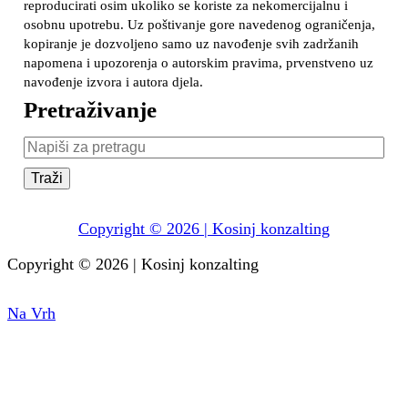
reproducirati osim ukoliko se koriste za nekomercijalnu i
osobnu upotrebu. Uz poštivanje gore navedenog ograničenja,
kopiranje je dozvoljeno samo uz navođenje svih zadržanih
napomena i upozorenja o autorskim pravima, prvenstveno uz
navođenje izvora i autora djela.
Pretraživanje
Pretraživanje:
Copyright © 2026 | Kosinj konzalting
Copyright © 2026 | Kosinj konzalting
Facebook
Instagram
Na
Na Vrh
Vrh