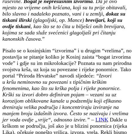
ruševine.
Bogat je nepresušnim izvorima
. Da je ovo
mjesto za vrijeme onih kršćana, koji su tu prije obitavali,
bilo slavno i nadaleko poznato, vani i u zemlji,
dokaz su
tiskani ilirski
(glagoljski, op. Mance)
brevijari, koji su
ovdje tiskani
, kao što se to čita u bilješci onih brevijara,
kojima se sada služe svećenici glagoljaši pri čitanju
kanonskih časova.
”
Pisalo se o kosinjskim “izvorima” i u drugim “vrelima”, no
postavlja se pitanje koliko je Kosinj zaista “bogat izvorima
vode” i gdje su im mikrolokacije? Poznata su nam prirodna
svojstva krša, uz koja su povezane i rijeke ponornice. Tako
portal “Priroda Hrvatske” navodi sljedeće:
“Izvori
u kršu neminovno su povezani s tipičnim krškim
fenomenima, kao što su krška polja i rijeke ponornice.
Krški su izvori dobro definiran pojam – vezani su uz
korozijom oblikovane kanale u podzemlju koji efikasno
dreniraju velika područja i koncentriraju izviranje na
manjem broju izdašnih izvora. Često se nazivaju i vrelima
jer voda ovdje „vrije“, odnosno izvire.”
–
LINK
Dakle u
krškom se području, još ako je u blizini ponornica (rijeka
Lika), očekuje ponešto vrilica, izvora, vrela. Rekli bismo